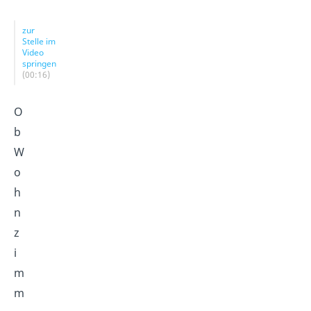
zur
Stelle im
Video
springen
(00:16)
O
b
W
o
h
n
z
i
m
m