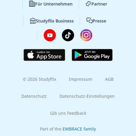
Für Unternehmen
Partner
Studyflix Business
Presse
© 2026 Studyflix
Impressum
AGB
Datenschutz
Datenschutz-Einstellungen
Gib uns Feedback
Part of the
EMBRACE family