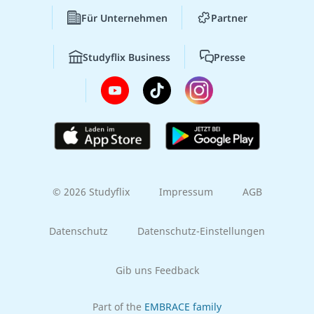
Für Unternehmen
Partner
Studyflix Business
Presse
© 2026 Studyflix
Impressum
AGB
Datenschutz
Datenschutz-Einstellungen
Gib uns Feedback
Part of the
EMBRACE family