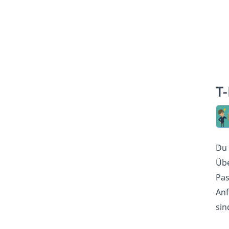
T
Du 
Übe
Pas
Anf
sin