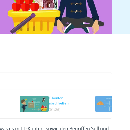
l
T-Konten
Erf
abschließen
(01:26)
(01
was es mit T-Konten, sowie den Begriffen Soll und