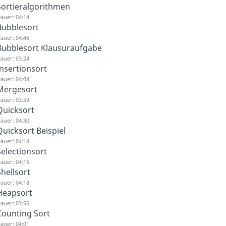
Sortieralgorithmen
auer: 04:14
Bubblesort
auer: 04:46
Bubblesort Klausuraufgabe
auer: 03:24
Insertionsort
auer: 04:04
Mergesort
auer: 03:59
Quicksort
auer: 04:30
Quicksort Beispiel
auer: 04:14
Selectionsort
auer: 04:16
Shellsort
auer: 04:18
Heapsort
auer: 03:56
Counting Sort
auer: 04:01