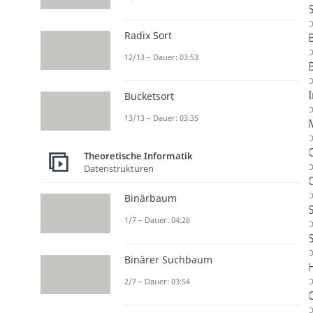
D
Radix Sort
D
12/13 – Dauer: 03:53
D
Bucketsort
D
13/13 – Dauer: 03:35
D
Theoretische Informatik
D
Datenstrukturen
D
Binärbaum
1/7 – Dauer: 04:26
D
D
Binärer Suchbaum
2/7 – Dauer: 03:54
D
D