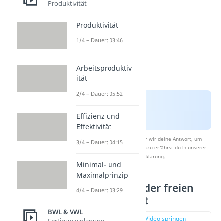
Produktivität
Produktivität
1/4 – Dauer: 03:46
Arbeitsproduktiv
ität
2/4 – Dauer: 05:52
Effizienz und
Effektivität
Nach Beantwortung speichern wir deine Antwort, um
3/4 – Dauer: 04:15
Studyflix zu verbessern. Mehr dazu erfährst du in unserer
Datenschutzerklärung
.
Minimal- und
Maximalprinzip
Wettbewerb in der freien
4/4 – Dauer: 03:29
Marktwirtschaft
BWL & VWL
zur Stelle im Video springen
Fertigungsplanung