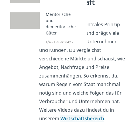
Marktwirtschaft
verstehen
Meritorische
und
Wettbewerb ist ein zentrales Prinzip
demeritorische
der Marktwirtschaft und prägt viele
Güter
Entscheidungen von Unternehmen
4/4 – Dauer: 04:12
und Kunden. Du vergleichst
verschiedene Märkte und schaust, wie
Angebot, Nachfrage und Preise
zusammenhängen. So erkennst du,
warum Regeln vom Staat manchmal
nötig sind und welche Folgen das für
Verbraucher und Unternehmen hat.
Weitere Videos dazu findest du in
unserem
Wirtschaftsbereich
.