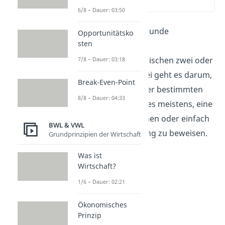
(00:12)
6/8 – Dauer: 03:50
Wettbewerb
ist im Grunde
Opportunitätsko
sten
genommen ein
Konkurrenzkampf
zwischen zwei oder
7/8 – Dauer: 03:18
mehr Personen. Dabei geht es darum,
Break-Even-Point
wer am
besten
in einer bestimmten
8/8 – Dauer: 04:33
Sache ist. Das Ziel ist es meistens, eine
Belohnung zu gewinnen oder einfach
BWL & VWL
nur die eigene Leistung zu beweisen.
Grundprinzipien der Wirtschaft
Was ist
Wirtschaft?
1/6 – Dauer: 02:21
Ökonomisches
Prinzip