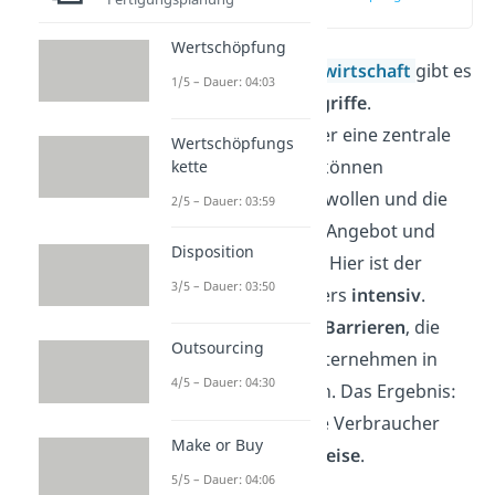
(00:45)
Wertschöpfung
In einer
freien Marktwirtschaft
gibt es
1/5 – Dauer: 04:03
wenig staatliche Eingriffe
.
Wettbewerb spielt hier eine zentrale
Wertschöpfungs
Rolle. Unternehmen können
kette
produzieren, was sie wollen und die
2/5 – Dauer: 03:59
Preise werden durch Angebot und
Disposition
Nachfrage bestimmt. Hier ist der
3/5 – Dauer: 03:50
Wettbewerb
besonders
intensiv
.
Denn es gibt
wenige Barrieren
, die
Outsourcing
den Eintritt neuer Unternehmen in
4/5 – Dauer: 04:30
den Markt verhindern. Das Ergebnis:
Mehr Auswahl
für die Verbraucher
Make or Buy
und oft
niedrigere Preise
.
5/5 – Dauer: 04:06