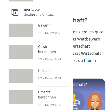
BWL & VWL
Gewinn und Umsatz
Was ist Wirtschaft?
Gewinn
Super, du hast jetzt eine ziemlich gute
1/5 – Dauer: 04:48
Vorstellung davon, was Wettbewerb
ist und wie er in der Wirtschaft
Gewinn
berechnen
funktioniert.
Aber
was ist Wirtschaft
2/5 – Dauer: 04:47
eigentlich? Das erfährst du
hier
in
unserem Beitrag!
Umsatz
3/5 – Dauer: 03:51
Umsatz
berechnen
4/5 – Dauer: 03:35