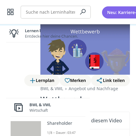
Suche
Neu: Karriere
Lernen lohnt sich!
Entdecke hier deine Chancen.
Lernplan
Merken
Link teilen
BWL & VWL
Angebot und Nachfrage
Wettbewerb
BWL & VWL
Wirtschaft
Wichtige Inhalte in diesem Video
Shareholder
1/8 – Dauer: 03:47