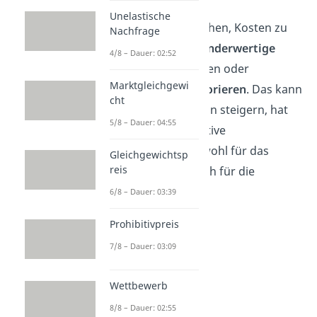
Zum Beispiel könnten
Unelastische
Unternehmen versuchen, Kosten zu
Nachfrage
senken, indem sie
minderwertige
4/8 – Dauer: 02:52
Materialien
verwenden oder
Marktgleichgewi
Umweltauflagen ignorieren
. Das kann
cht
kurzfristig den Gewinn steigern, hat
5/8 – Dauer: 04:55
aber langfristig negative
Auswirkungen — sowohl für das
Gleichgewichtsp
reis
Unternehmen als auch für die
Gesellschaft.
6/8 – Dauer: 03:39
Prohibitivpreis
7/8 – Dauer: 03:09
Wettbewerb
8/8 – Dauer: 02:55