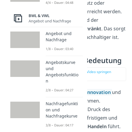
Ziele, wie Umweltschutz oder
4/4 – Dauer: 04:48
Verbraucherschutz, erreicht werden.
BWL & VWL
In diesem System wird der
Angebot und Nachfrage
Wettbewerb eingeschränkt
. Das sorgt
Angebot und
aber dafür, dass er nachhaltiger ist.
Nachfrage
1/8 – Dauer: 03:40
Wettbewerb Bedeutung
Angebotskurve
und
zur Stelle im Video springen
Angebotsfunktio
(01:59)
n
2/8 – Dauer: 04:27
Wettbewerb fördert
Innovation
und
Effizienz
bei Unternehmen.
Nachfragefunkti
Gleichzeitig kann der Druck des
on und
Nachfragekurve
Wettbewerbs zu kurzfristigem und
3/8 – Dauer: 04:17
unverantwortlichem Handeln
führt.