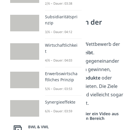
2/6 – Dauer: 03:38
Subsidiaritätspri
Wettbewerb in der
nzip
Wirtschaft
3/6 – Dauer: 04:12
In der
Wirtschaft
ist Wettbewerb der
Wirtschaftlichkei
t
Motor, der alles
antreibt
.
Unternehmen treten gegeneinander
4/6 – Dauer: 04:03
an. Sie wollen Kunden gewinnen,
Erwerbswirtscha
indem sie
bessere
Produkte
oder
ftliches Prinzip
Dienstleistungen anbieten. Die Ziele
5/6 – Dauer: 03:53
sind
mehr Umsatz
und vielleicht sogar
Synergieeffekte
die Marktführerschaft.
6/6 – Dauer: 03:59
Studyflix vernetzt: Hier ein Video aus
einem anderen Bereich
BWL & VWL