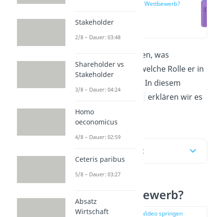
Was ist Wettbewerb?
Stakeholder
(00:12)
2/8 – Dauer: 03:48
Du möchtest verstehen, was
Shareholder vs
Wettbewerb
ist und welche Rolle er in
Stakeholder
der Wirtschaft spielt? In diesem
3/8 – Dauer: 04:24
Beitrag und im
Video
erklären wir es
dir!
Homo
oeconomicus
4/8 – Dauer: 02:59
Inhaltsübersicht
Ceteris paribus
5/8 – Dauer: 03:27
Was ist Wettbewerb?
Absatz
Wirtschaft
zur Stelle im Video springen