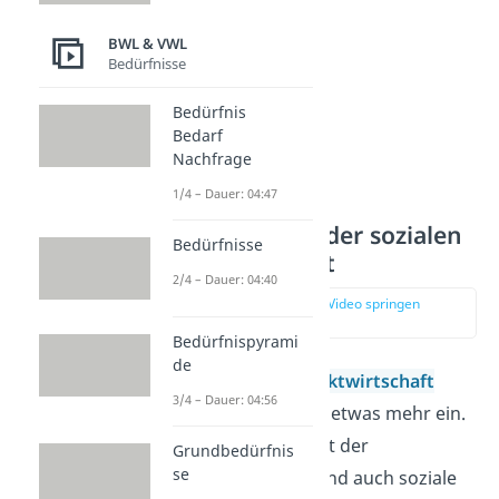
BWL & VWL
Bedürfnisse
Bedürfnis
Bedarf
Nachfrage
1/4 – Dauer: 04:47
Wettbewerb in der sozialen
Bedürfnisse
Marktwirtschaft
2/4 – Dauer: 04:40
zur Stelle im Video springen
(01:27)
Bedürfnispyrami
de
In einer
sozialen Marktwirtschaft
3/4 – Dauer: 04:56
mischt sich der
Staat
etwas mehr ein.
Er
setzt Regeln
, damit der
Grundbedürfnis
se
Wettbewerb fair ist und auch soziale