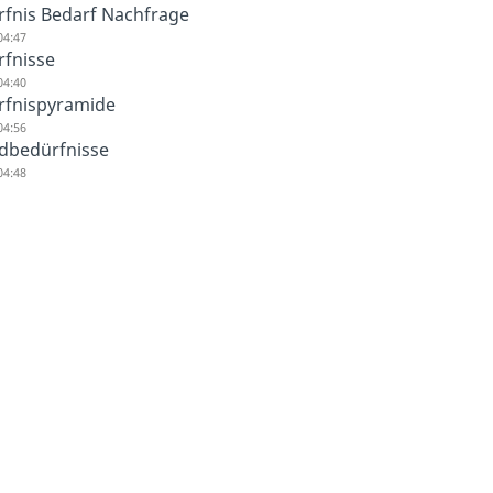
fnis Bedarf Nachfrage
04:47
rfnisse
04:40
rfnispyramide
04:56
dbedürfnisse
04:48