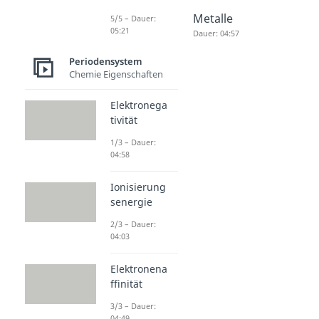
Brom
Iod
Metalle
5/5 – Dauer:
05:21
Dauer: 02:12
Dauer: 02:01
Dauer: 04:57
Periodensystem
Chemie Eigenschaften
Elektronega
tivität
1/3 – Dauer:
04:58
Ionisierung
senergie
2/3 – Dauer:
04:03
Elektronena
ffinität
3/3 – Dauer:
04:49