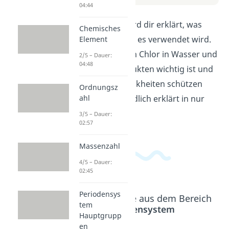
04:44
In diesem Video wird dir erklärt, was
Chemisches
Chlor ist und wofür es verwendet wird.
Element
Du erfährst, warum Chlor in Wasser und
2/5 – Dauer:
04:48
in Reinigungsprodukten wichtig ist und
wie es uns vor Krankheiten schützen
Ordnungsz
kann. Alles verständlich erklärt in nur
ahl
wenigen Minuten!
3/5 – Dauer:
02:57
Massenzahl
4/5 – Dauer:
02:45
Periodensys
Beliebte Inhalte aus dem Bereich
tem
Periodensystem
Hauptgrupp
en