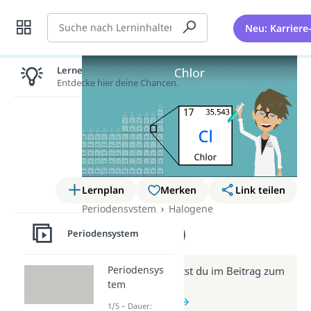
Suche
Neu: Karriere
Lernen lohnt sich!
Entdecke hier deine Chancen.
Lernplan
Merken
Link teilen
Periodensystem
Halogene
Chlor (Video)
Periodensystem
Periodensys
Weitere Infos erhältst du im Beitrag zum
tem
Video
zum Beitrag: Chlor
1/5 – Dauer: