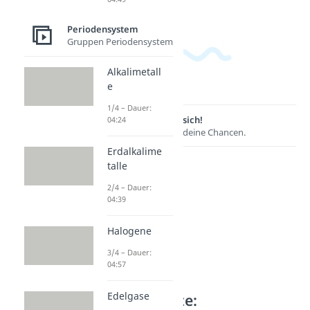
Periodensystem
Gruppen Periodensystem
Alkalimetall
e
1/4 – Dauer:
Lernen lohnt sich!
04:24
Entdecke hier deine Chancen.
Erdalkalime
talle
2/4 – Dauer:
04:39
Halogene
3/4 – Dauer:
04:57
Edelgase
Weitere Inhalte: