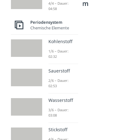
Periodensystem
4/4 – Dauer:
04:58
Halogene
Chlor
Periodensystem
Dauer: 02:24
Chemische Elemente
Brom
Dauer: 02:12
Kohlenstoff
Iod
1/6 – Dauer:
Dauer: 02:01
02:32
Sauerstoff
2/6 – Dauer:
02:53
Wasserstoff
3/6 – Dauer:
03:08
Stickstoff
4/6 – Dauer: