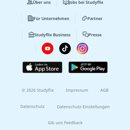
Über uns
Jobs bei Studyflix
Für Unternehmen
Partner
Studyflix Business
Presse
© 2026 Studyflix
Impressum
AGB
Datenschutz
Datenschutz-Einstellungen
Gib uns Feedback