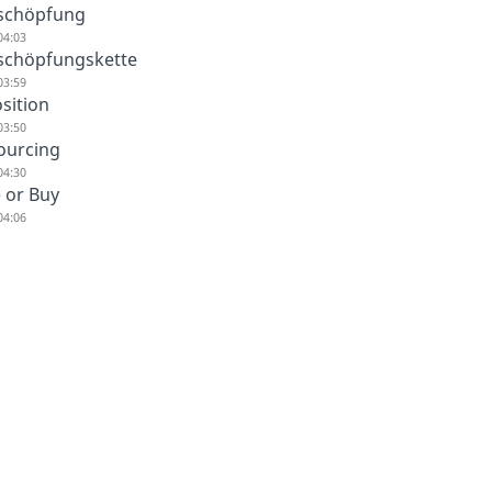
schöpfung
04:03
schöpfungskette
03:59
sition
03:50
ourcing
04:30
 or Buy
04:06