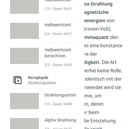
Die Bezeichnung
Gamma Strahlung
1/3 – Dauer: 05:01
umfasst jede
elektromagnetische
Strahlung
mit
Quantenenergien
von
Halbwertszeit
über 200 keV (kilo-Elektronen-Volt).
2/3 – Dauer: 04:21
Verlässt ein solches
Gammaquant
den
zerfallenden Kern, hat es eine konstante
Halbwertszeit
Geschwindigkeit in Höhe der
berechnen
Vakuumlichtgeschwindigkeit
. Die Art
3/3 – Dauer: 04:43
der Erzeugung spielt hierbei keine Rolle.
Kernphysik
Insofern ist sie nahezu identisch mit der
Strahlungsarten
Röntgen Strahlung
. Verwendet wird sie
Strahlungsarten
zumeist in der Astronomie, um
Strahlung zu bezeichnen, deren
1/5 – Dauer: 04:08
Herkunft unklar ist oder beim
Alpha Strahlung
Strahlenschutz, wenn die Entstehung
der Strahlung keine Rolle spielt.
2/5 – Dauer: 04:27