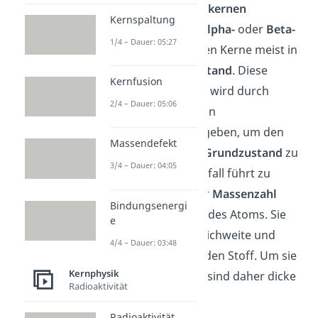
von radioaktiven
Atomkernen
Kernspaltung
(
Nuklide
). Nach dem
Alpha-
oder
Beta-
1/4 – Dauer: 05:27
Minus-Zerfall
verbleiben Kerne meist in
einem
angeregten Zustand
. Diese
Kernfusion
überschüssige Energie wird durch
2/4 – Dauer: 05:06
Photonen
, sogenannten
Gammaquanten
abgegeben, um den
Massendefekt
Kern in einen stabilen
Grundzustand
zu
3/4 – Dauer: 04:05
überführen. Dieser Zerfall führt zu
keiner Änderung in der
Massenzahl
Bindungsenergi
oder
Kernladungszahl
des Atoms. Sie
e
hat eine sehr große Reichweite und
4/4 – Dauer: 03:48
durchdringt nahezu jeden Stoff. Um sie
Kernphysik
effektiv abzuschirmen sind daher dicke
Radioaktivität
Bleiplatten notwendig.
Radioaktivität