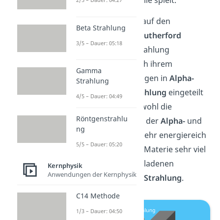
Die Bezeichnung geht auf den
Beta Strahlung
Atomphysiker
Ernest Rutherford
3/5 – Dauer: 05:18
zurück, welcher die Strahlung
radioaktiver Stoffe nach ihrem
Gamma
Durchdringungsvermögen in
Alpha-
Strahlung
Beta-
und
Gamma Strahlung
eingeteilt
4/5 – Dauer: 04:49
hat. Du siehst also, obwohl die
Röntgenstrahlu
ausgesandten Teilchen der
Alpha-
und
ng
Beta Strahlung
meist sehr energiereich
5/5 – Dauer: 05:20
sind, durchdringen sie Materie sehr viel
schlechter als die ungeladenen
Kernphysik
Anwendungen der Kernphysik
Photonen
der
Gamma Strahlung
.
C14 Methode
1/3 – Dauer: 04:50