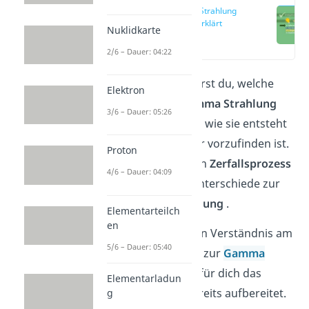
Gamma Strahlung
einfach erklärt
Nuklidkarte
(00:11)
2/6 – Dauer: 04:22
In diesem Artikel erfährst du, welche
Elektron
Auswirkungen die
Gamma Strahlung
3/6 – Dauer: 05:26
auf den Menschen hat, wie sie entsteht
und wo sie in der Natur vorzufinden ist.
Proton
Wir gehen auch auf den
Zerfallsprozess
4/6 – Dauer: 04:09
ein und erklären die Unterschiede zur
Beta-
und
Alpha Strahlung
.
Elementarteilch
en
Schau dir zum besseren Verständnis am
5/6 – Dauer: 05:40
besten noch das Video zur
Gamma
Strahlung
an. Hier ist für dich das
Elementarladun
Thema audiovisuell bereits aufbereitet.
g