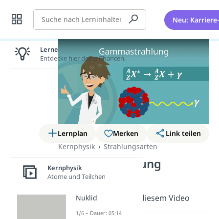
Suche
Neu: Karriere
Lernen lohnt sich!
Entdecke hier deine Chancen.
Lernplan
Merken
Link teilen
Kernphysik
Strahlungsarten
Gamma Strahlung
Kernphysik
Atome und Teilchen
Wichtige Inhalte in diesem Video
Nuklid
1/6 – Dauer: 05:14