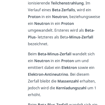
ionisierende
Teilchenstrahlung
. Im
Verlauf eines
Beta Zerfalls
, wird ein
Proton
in ein
Neutron
, beziehungsweise
ein
Neutron
in ein
Proton
umgewandelt. Ersteres wird als
Beta-
Plus-
letzteres als Beta
-Minus-Zerfall
bezeichnet.
Beim
Beta-Minus-Zerfall
wandelt sich
ein
Neutron
in ein
Proton
um und
emittiert dabei ein
Elektron
sowie ein
Elektron-Antineutrino
. Bei diesem
Zerfall bleibt die
Massenzahl
erhalten,
jedoch wird die
Kernladungszahl
um 1
erhöht.
Beim
Beta-Plus-Zerfall
wandelt sich ein