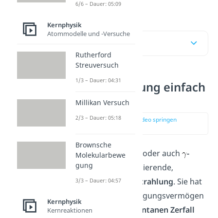
Viel Spaß!
6/6 – Dauer: 05:09
Kernphysik
Atommodelle und -Versuche
Inhaltsübersicht
Rutherford
Streuversuch
1/3 – Dauer: 04:31
Gamma Strahlung einfach
erklärt
Millikan Versuch
2/3 – Dauer: 05:18
zur Stelle im Video springen
(00:11)
Brownsche
Die
Gamma Strahlung
oder auch
-
Molekularbewe
gung
Strahlung
ist eine ionisierende,
elektromagnetische Strahlung
. Sie hat
3/3 – Dauer: 04:57
das höchste Durchdringungsvermögen
Kernphysik
und entsteht beim
spontanen Zerfall
Kernreaktionen