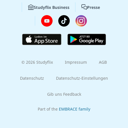
Studyflix Business
Presse
© 2026 Studyflix
Impressum
AGB
Datenschutz
Datenschutz-Einstellungen
Gib uns Feedback
Part of the
EMBRACE family