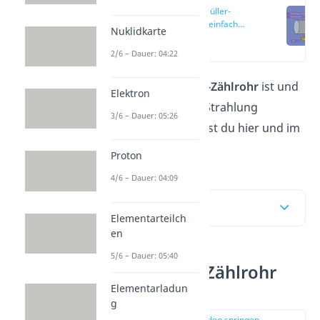
Geiger-Müller-
Zählrohr einfach
Nuklidkarte
erklärt
(00:09)
2/6 – Dauer: 04:22
Was ein
Geiger-Müller-Zählrohr
ist und
Elektron
wie damit radioaktive Strahlung
3/6 – Dauer: 05:26
gemessen wird, erfährst du hier und im
Video
dazu!
Proton
4/6 – Dauer: 04:09
Inhaltsübersicht
Elementarteilch
en
5/6 – Dauer: 05:40
Geiger-Müller-Zählrohr
einfach erklärt
Elementarladun
g
zur Stelle im Video springen