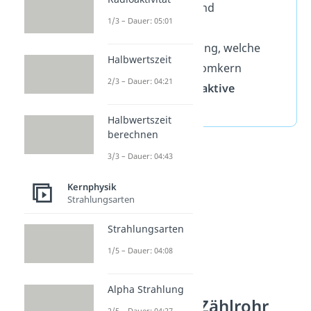
gehören
Gamma
–
und
1/3 – Dauer: 05:01
Röntgenstrahlung
.
Ionosierende Strahlung, welche
Halbwertszeit
beim Zerfall eines Atomkern
2/3 – Dauer: 04:21
entsteht, heißt
radioaktive
Strahlung
.
Halbwertszeit
berechnen
3/3 – Dauer: 04:43
Kernphysik
Strahlungsarten
Strahlungsarten
1/5 – Dauer: 04:08
Alpha Strahlung
Geiger-Müller-Zählrohr
2/5 – Dauer: 04:27