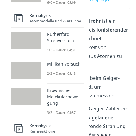
6/6 – Dauer: 05:09
(00:09)
Kernphysik
Das
Geiger-Müller-Zählrohr
ist ein
Atommodelle und -Versuche
Messgerät zum Nachweis
ionisierender
Rutherford
Strahlung
. Dabei bezeichnet
Streuversuch
„ionisierend“ die Fähigkeit von
1/3 – Dauer: 04:31
Strahlung, Elektronen aus Atomen zu
Millikan Versuch
lösen.
2/3 – Dauer: 05:18
Diese Eigenschaft wird beim Geiger-
Müller-Zählrohr genutzt, um
Brownsche
ionisierende Strahlung zu messen.
Molekularbewe
gung
Dafür befindet sich im Geiger-Zähler ein
3/3 – Dauer: 04:57
Edelgas
und ein
positiv geladener
Draht
. Trifft die ionisierende Strahlung
Kernphysik
Kernreaktionen
auf ein Edelgas-Atom, löst sie ein