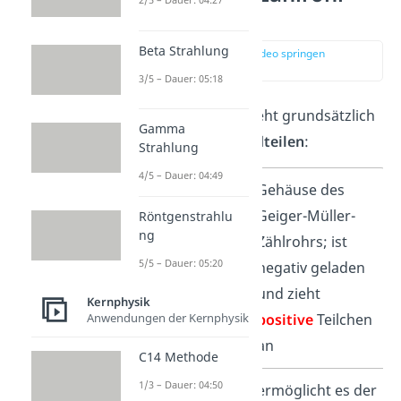
Aufbau
Beta Strahlung
zur Stelle im Video springen
(00:24)
3/5 – Dauer: 05:18
Der Geigerzähler besteht grundsätzlich
Gamma
aus
vier Hauptbestandteilen
:
Strahlung
4/5 – Dauer: 04:49
Metallzylinder
Gehäuse des
(
Kathode
)
Geiger-Müller-
Röntgenstrahlu
ng
Zählrohrs; ist
5/5 – Dauer: 05:20
negativ geladen
und zieht
Kernphysik
positive
Teilchen
Anwendungen der Kernphysik
an
C14 Methode
1/3 – Dauer: 04:50
Glimmerfenster
ermöglicht es der