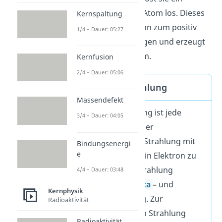
Elektron vom Edelgas-Atom los. Dieses
Kernspaltung
freie Elektron
wird dann zum positiv
1/4 – Dauer: 05:27
geladenen Draht gezogen und erzeugt
einen
messbaren
Strom.
Kernfusion
2/4 – Dauer: 05:06
Ionisierende Strahlung
Massendefekt
Ionisierende Strahlung ist jede
3/4 – Dauer: 04:05
Teilchenstrahlung oder
elektromagnetische Strahlung mit
Bindungsenergi
e
genug
Energie
, um ein Elektron zu
lösen.
Zur Teilchenstrahlung
4/4 – Dauer: 03:48
gehören
Alpha
–
,
Beta
–
und
Kernphysik
Neutronenstrahlung
.
Zur
Radioaktivität
elektromagnetischen Strahlung
Radioaktivität