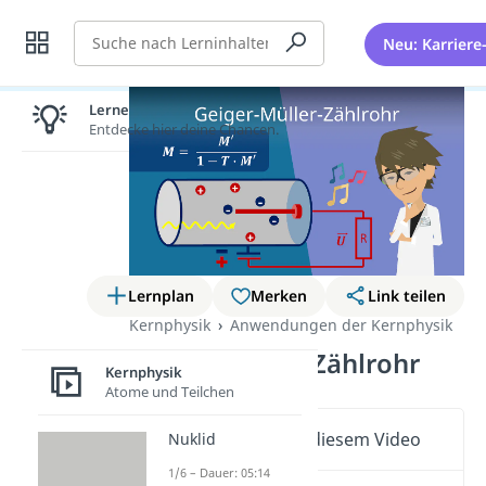
Suche
Neu: Karriere
Lernen lohnt sich!
Entdecke hier deine Chancen.
Lernplan
Merken
Link teilen
Kernphysik
Anwendungen der Kernphysik
Geiger-Müller-Zählrohr
Kernphysik
Atome und Teilchen
Wichtige Inhalte in diesem Video
Nuklid
1/6 – Dauer: 05:14