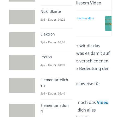
Wichtige Inhalte in diesem Video
Nuklidkarte
Nuklid einfach erklärt
2/6 – Dauer: 04:22
(00:14)
Elektron
3/6 – Dauer: 05:26
In diesem Artikel stellen wir dir das
Nuklid
vor und zeigen was es damit auf
Proton
sich hat. Du lernst seine verschiedenen
4/6 – Dauer: 04:09
Klassen kennen und die Bedeutung der
Nuklidkarte
, sowie die
Elementarteilch
wissenschafltiche Schreibweise für
en
derartige
Elemente
.
5/6 – Dauer: 05:40
Schau dir auf jeden Fall noch das
Video
Elementarladun
hierzu an. Darin ist für dich alles
g