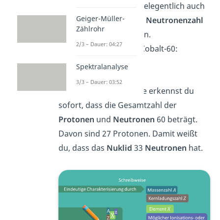
der
Kernphysik
ist es gelegentlich auch
Geiger-Müller-
üblich rechts unten die
Neutronenzahl
Zählrohr
des Kerns anzugeben.
2/3 – Dauer: 04:27
Als Beispiel betrachte Cobalt-60:
Spektralanalyse
3/3 – Dauer: 03:52
Mit dieser Schreibweise erkennst du
sofort, dass die Gesamtzahl der
Protonen
und
Neutronen
60 beträgt.
Davon sind 27 Protonen. Damit weißt
du, dass das
Nuklid
33
Neutronen
hat.