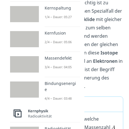
charakterisiert sind. Wichtig ist zu
Kernspaltung
Wissen das
Isotope
einen Spezialfall der
1/4 – Dauer: 05:27
Nuklide
darstellen.
Nuklide
mit gleicher
Protonenzahl
gehören zum selben
Kernfusion
chemischen
Element
und werden
2/4 – Dauer: 05:06
Isotope
genannt. Wegen der gleichen
Kernladungszahl
haben diese
Isotope
Massendefekt
auch die gleiche Anzahl an
Elektronen
in
3/4 – Dauer: 04:05
der
Atomhülle
. Daher ist der Begriff
Nuklid
die Verallgemeinerung des
Bindungsenergi
älteren Begriffs
Isotop
.
e
4/4 – Dauer: 03:48
Merke
Kernphysik
Radioaktivität
Nuklide sind Atome, welche
eindeutig durch ihre Massenzahl
Radioaktivität