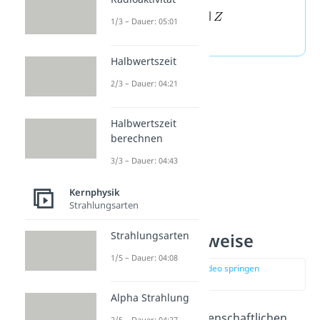
und Kernladungszahl
1/3 – Dauer: 05:01
charakterisiert sind.
Halbwertszeit
2/3 – Dauer: 04:21
Halbwertszeit
berechnen
3/3 – Dauer: 04:43
Kernphysik
Strahlungsarten
Strahlungsarten
Nuklid Schreibweise
1/5 – Dauer: 04:08
zur Stelle im Video springen
(00:38)
Alpha Strahlung
Du wirst häufig in wissenschaftlichen
2/5 – Dauer: 04:27