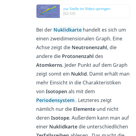
zur Stelle im Video springen
(02:59)
Bei der
Nuklidkarte
handelt es sich um
einen zweidimensionalen Graph. Eine
Achse zeigt die
Neutronenzahl
, die
andere die
Protonenzahl
des
Atomkerns
. Jeder Punkt auf dem Graph
zeigt somit ein
Nuklid
. Damit erhält man
mehr Einsicht in die Charakteristiken
von
Isotopen
als mit dem
Periodensystem
. Letzteres zeigt
nämlich nur die
Elemente
und nicht
deren
Isotope
. Außerdem kann man auf
einer
Nuklidkarte
die unterschiedlichen
Zerfallsreihen
ablesen. Das macht die