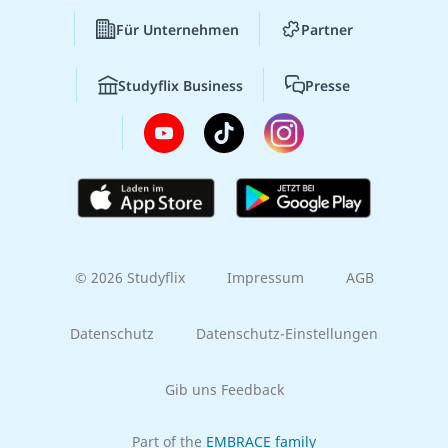
Für Unternehmen
Partner
Studyflix Business
Presse
© 2026 Studyflix
Impressum
AGB
Datenschutz
Datenschutz-Einstellungen
Gib uns Feedback
Part of the
EMBRACE family