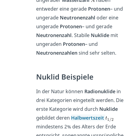
ungerader
Massenzahl
haben
entweder eine gerade
Protonen
– und
ungerade
Neutronenzahl
oder eine
ungerade
Protonen
– und gerade
Neutronenzahl
. Stabile
Nuklide
mit
ungeraden
Protonen
– und
Neutronenzahlen
sind sehr selten.
Nuklid Beispiele
In der Natur können
Radionuklide
in
drei Kategorien eingeteilt werden. Die
erste Kategorie wird durch
Nuklide
gebildet deren
Halbwertszeit
mindestens 2% des Alters der Erde
entspricht, sogenannte ursprüngliche