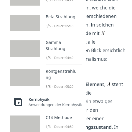
Arbeiten Formeln finden, welche die
Reaktionen
zwischen verschiedenen
Beta Strahlung
Elementen
beschreiben. In solchen
3/5 – Dauer: 05:18
Formeln werden
Nuklide
mit
gekennzeichnet. Damit alle
Gamma
Strahlung
Informationen auf einen Blick ersichtlich
4/5 – Dauer: 04:49
sind gilt folgender Formalismus:
Röntgenstrahlu
ng
Das
bezeichnet das
Element
,
steht
5/5 – Dauer: 05:20
für die
Massenzahl
,
die
Kernphysik
Kernladungszahl
und ein etwaiges
Anwendungen der Kernphysik
Hochzeichen
steht für den
C14 Methode
Ionisationszustand
oder einen
energetischen
Anregungszustand
. In
1/3 – Dauer: 04:50