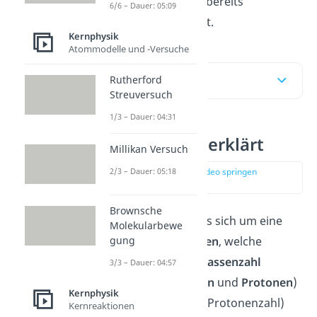
wichtige zur Thematik bereits
6/6 – Dauer: 05:09
audiovisuell aufbereitet.
Kernphysik
Atommodelle und -Versuche
Inhaltsübersicht
Rutherford
Streuversuch
1/3 – Dauer: 04:31
Nuklid einfach erklärt
Millikan Versuch
2/3 – Dauer: 05:18
zur Stelle im Video springen
(00:14)
Brownsche
Bei
Nukliden
handelt es sich um eine
Molekularbewe
spezielle Art von
Atomen
, welche
gung
eindeutig durch ihre
Massenzahl
3/3 – Dauer: 04:57
(Summe aus
Neutronen
und
Protonen
)
Kernphysik
und
Kernladungszahl
(Protonenzahl)
Kernreaktionen