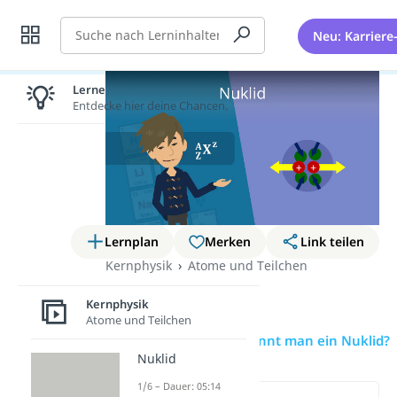
Suche
Neu: Karriere
Lernen lohnt sich!
Entdecke hier deine Chancen.
Lernplan
Merken
Link teilen
Kernphysik
Atome und Teilchen
Nuklid
Kernphysik
Atome und Teilchen
Übersicht
Wie erkennt man ein Nuklid?
Nuklid
1/6 – Dauer: 05:14