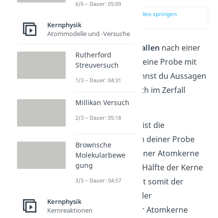
6/6 – Dauer: 05:09
zur Stelle im Video springen
(00:09)
Kernphysik
Atommodelle und -Versuche
Radioaktive Kerne
zerfallen
nach einer
Rutherford
gewissen Zeit. Hast du eine Probe mit
Streuversuch
vielen Atomkernen, kannst du Aussagen
1/3 – Dauer: 04:31
dazu treffen, wie sie sich im Zerfall
Millikan Versuch
verhalten.
2/3 – Dauer: 05:18
Die
Halbwertszeit
T
ist die
1/2
Zeitspanne, in der du in deiner Probe
Brownsche
nur noch die
Hälfte
deiner Atomkerne
Molekularbewe
gung
übrig hast. Die andere Hälfte der Kerne
ist also zerfallen.
T
ist somit der
3/3 – Dauer: 04:57
1/2
Zeitraum, in dem sich der
Kernphysik
Anfangsbestand deiner Atomkerne
Kernreaktionen