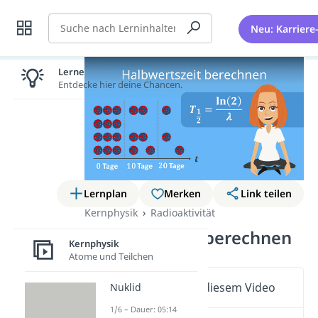
Suche
Neu: Karriere
Lernen lohnt sich!
Entdecke hier deine Chancen.
Lernplan
Merken
Link teilen
Kernphysik
Radioaktivität
Halbwertszeit berechnen
Kernphysik
Atome und Teilchen
Wichtige Inhalte in diesem Video
Nuklid
1/6 – Dauer: 05:14