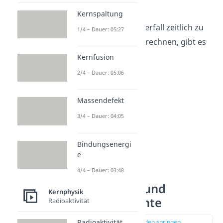
N
halbiert
hat.
0
Kernspaltung
Um den radioaktiven Zerfall zeitlich zu
1/4 – Dauer: 05:27
beschreiben und zu berechnen, gibt es
die
Zerfallsgesetze
.
Kernfusion
2/4 – Dauer: 05:06
Massendefekt
3/4 – Dauer: 04:05
Bindungsenergi
e
4/4 – Dauer: 03:48
Zerfallsgesetz und
Kernphysik
Zerfallskonstante
Radioaktivität
Radioaktivität
zur Stelle im Video springen