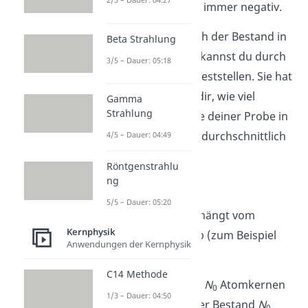
der Zeit abnimmt, ist
Ṅ
immer negativ.
Um wie viel Prozent sich der Bestand in
Beta Strahlung
einer Sekunde ändert, kannst du durch
3/5 – Dauer: 05:18
die
Zerfallskonstante
feststellen. Sie hat
das Kürzel
λ
und sagt dir, wie viel
Gamma
Strahlung
Prozent der Atomkerne deiner Probe in
der nächsten Sekunde durchschnittlich
4/5 – Dauer: 04:49
zerfallen wird.
Röntgenstrahlu
ng
5/5 – Dauer: 05:20
λ hat die Einheit
und hängt vom
Kernphysik
betrachteten „Stoff“ ab (zum Beispiel
Anwendungen der Kernphysik
Uran).
C14 Methode
Du hast eine Probe mit
N
Atomkernen
0
1/3 – Dauer: 04:50
(= Anfangsbestand). Der Bestand
N
0