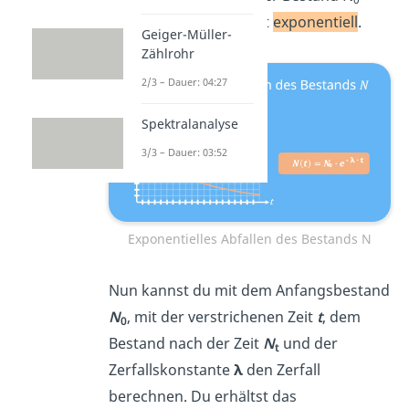
ändert sich mit der Zeit
exponentiell
.
Geiger-Müller-
Zählrohr
2/3 – Dauer: 04:27
Spektralanalyse
3/3 – Dauer: 03:52
Exponentielles Abfallen des Bestands N
Nun kannst du mit dem Anfangsbestand
N
, mit der verstrichenen Zeit
t
, dem
0
Bestand nach der Zeit
N
und der
t
Zerfallskonstante
λ
den Zerfall
berechnen. Du erhältst das