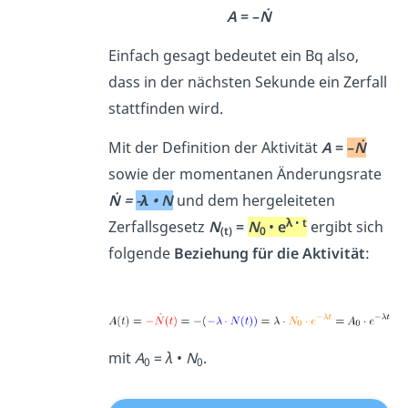
A
= –
Ṅ
Einfach gesagt bedeutet ein Bq also,
dass in der nächsten Sekunde ein Zerfall
stattfinden wird.
Mit der Definition der Aktivität
A
=
–
Ṅ
sowie der momentanen Änderungsrate
Ṅ =
-λ • N
und dem hergeleiteten
λ
•
t
Zerfallsgesetz
N
=
N
•
e
ergibt sich
(t)
0
folgende
Beziehung für die Aktivität
:
mit
A
=
λ
•
N
.
0
0