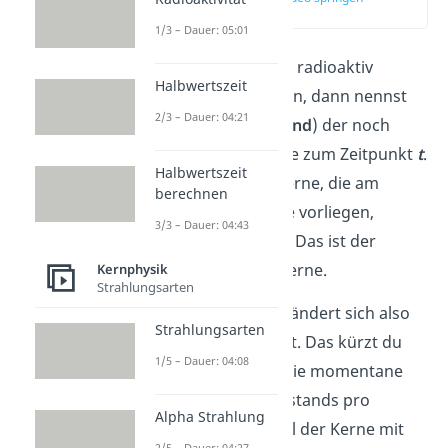
(00:36)
1/3 – Dauer: 05:01
Hast du eine Probe mit radioaktiv
Halbwertszeit
zerfallenen Atomkernen, dann nennst
2/3 – Dauer: 04:21
du
N
die Anzahl (
Bestand
) der noch
nicht
zerfallenen
Kerne zum Zeitpunkt
t
.
Halbwertszeit
Die Menge der Atomkerne, die am
berechnen
Anfang in deiner Probe vorliegen,
3/3 – Dauer: 04:43
bezeichnest du mit
N
.
Das ist der
0
Anfangsbestand der Kerne.
Kernphysik
Strahlungsarten
Wenn Kerne zerfallen, ändert sich also
Strahlungsarten
ihr Bestand mit der Zeit. Das kürzt du
1/5 – Dauer: 04:08
auch als
Ṅ
ab. Das ist die momentane
Änderungsrate des Bestands pro
Alpha Strahlung
Sekunde. Da die Anzahl der Kerne mit
2/5 – Dauer: 04:27