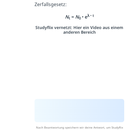
Zerfallsgesetz:
λ
•
t
N
=
N
•
e
t
0
Studyflix vernetzt: Hier ein Video aus einem
anderen Bereich
Nach Beantwortung speichern wir deine Antwort, um Studyflix