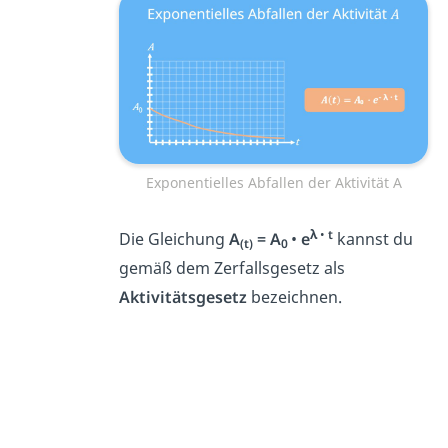
Exponentielles Abfallen der Aktivität A
λ
•
t
Die Gleichung
A
= A
•
e
kannst du
(t)
0
gemäß dem Zerfallsgesetz als
Aktivitätsgesetz
bezeichnen.