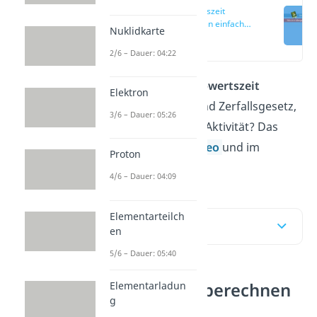
Halbwertszeit
berechnen einfach
Nuklidkarte
erklärt
(00:09)
2/6 – Dauer: 04:22
Wie kannst du die
Halbwertszeit
Elektron
berechnen
und was sind Zerfallsgesetz,
3/6 – Dauer: 05:26
Zerfallskonstante und Aktivität? Das
erfährst du hier im
Video
und im
Proton
Beitrag!
4/6 – Dauer: 04:09
Elementarteilch
Inhaltsübersicht
en
5/6 – Dauer: 05:40
Elementarladun
Halbwertszeit berechnen
g
einfach erklärt