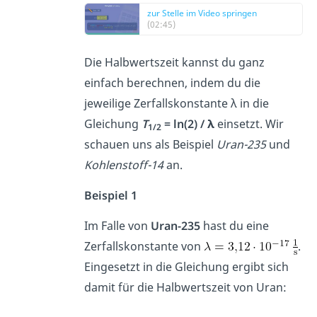
zur Stelle im Video springen
(02:45)
Die Halbwertszeit kannst du ganz
einfach berechnen, indem du die
jeweilige Zerfallskonstante λ in die
Gleichung
T
= ln(2) / λ
einsetzt. Wir
1/2
schauen uns als Beispiel
Uran-235
und
Kohlenstoff-14
an.
Beispiel 1
Im Falle von
Uran-235
hast du eine
Zerfallskonstante von
.
Eingesetzt in die Gleichung ergibt sich
damit für die Halbwertszeit von Uran: