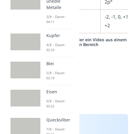
4
unedle
2p
Metalle
Oxidationszahlen
-2, -1, 0, +1,
3/8 – Dauer:
04:11
+2
Kupfer
Studyflix vernetzt: Hier ein Video aus einem
anderen Bereich
4/8 – Dauer:
02:33
Blei
5/8 – Dauer:
02:19
Eisen
6/8 – Dauer:
05:22
Quecksilber
7/8 – Dauer: