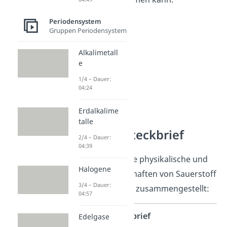
Periodensystem
Gruppen Periodensystem
Alkalimetall
e
1/4 – Dauer:
04:24
Erdalkalime
talle
Sauerstoff Steckbrief
2/4 – Dauer:
04:39
Wir haben dir einige physikalische und
Halogene
chemische Eigenschaften von Sauerstoff
3/4 – Dauer:
in einem Steckbrief zusammengestellt:
04:57
Sauerstoff Steckbrief
Edelgase