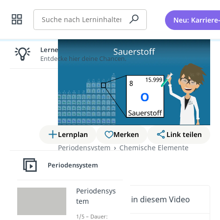
Suche
Neu: Karriere
Lernen lohnt sich!
Entdecke hier deine Chancen.
Lernplan
Merken
Link teilen
Periodensystem
Chemische Elemente
Sauerstoff
Periodensystem
Periodensys
Wichtige Inhalte in diesem Video
tem
1/5 – Dauer: