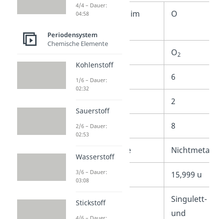
4/4 – Dauer:
Zeichen / Symbol im
O
04:58
Periodensystem
Periodensystem
Chemische Elemente
Summenformel
O
2
Kohlenstoff
Hauptgruppe
6
1/6 – Dauer:
02:32
Periode
2
Sauerstoff
Ordnungszahl
8
2/6 – Dauer:
02:53
Elementkategorie
Nichtmetall
Wasserstoff
3/6 – Dauer:
Molare Masse
15,999 u
03:08
Zustände
Singulett-
Stickstoff
und
4/6 – Dauer: