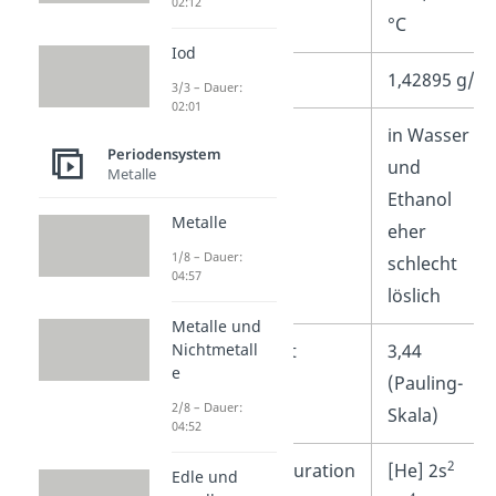
02:12
°C
Iod
Dichte
1,42895 g/l
3/3 – Dauer:
02:01
Löslichkeit
in Wasser
Periodensystem
und
Metalle
Ethanol
Metalle
eher
1/8 – Dauer:
schlecht
04:57
löslich
Metalle und
Nichtmetall
Elektronegativität
3,44
e
(Pauling-
2/8 – Dauer:
Skala)
04:52
2
Elektronenkonfiguration
[He] 2s
Edle und