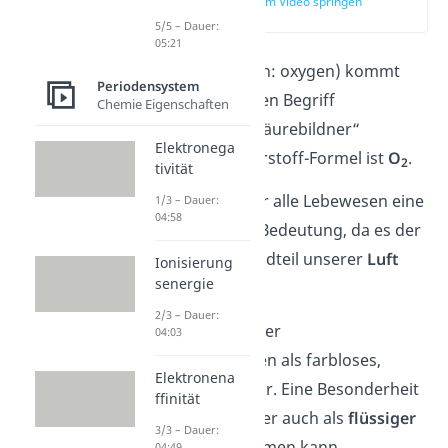
zur Stelle im Video springen
(00:12)
5/5 – Dauer:
05:21
Sauerstoff (englisch: oxygen) kommt
Periodensystem
von dem lateinischen Begriff
Chemie Eigenschaften
Oxygenium, was „Säurebildner“
Elektronega
bedeutet. Die Sauerstoff-Formel ist
O
.
2
tivität
Das Element hat für alle Lebewesen eine
1/3 – Dauer:
04:58
große biologische Bedeutung, da es der
zweitgrößte Bestandteil unserer
Luft
Ionisierung
senergie
ist.
2/3 – Dauer:
Sauerstoff liegt unter
04:03
Normalbedingungen als farbloses,
Elektronena
geruchloses Gas vor. Eine Besonderheit
ffinität
ist allerdings, dass er auch als
flüssiger
3/3 – Dauer:
Sauerstoff
vorkommen kann.
04:49