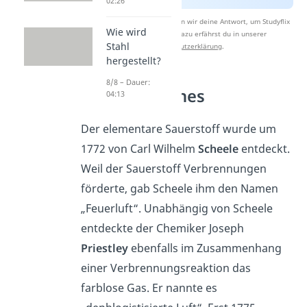
02:26
Nach Beantwortung speichern wir deine Antwort, um Studyflix
Wie wird
zu verbessern. Mehr dazu erfährst du in unserer
Stahl
Datenschutzerklärung
.
hergestellt?
8/8 – Dauer:
Geschichtliches
04:13
Der elementare Sauerstoff wurde um
1772 von Carl Wilhelm
Scheele
entdeckt.
Weil der Sauerstoff Verbrennungen
förderte, gab Scheele ihm den Namen
„Feuerluft“. Unabhängig von Scheele
entdeckte der Chemiker Joseph
Priestley
ebenfalls im Zusammenhang
einer Verbrennungsreaktion das
farblose Gas. Er nannte es