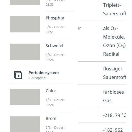
Triplett-
02:35
Sauerstoff
Phosphor
5/6 – Dauer:
Vorkommen in der
als O
-
2
02:51
Natur
Moleküle,
Ozon (O
),
Schwefel
3
Radikal
6/6 – Dauer:
02:28
Besonderheiten
flüssiger
Periodensystem
Sauerstoff
Halogene
Chlor
Aussehen
farbloses
Gas
1/3 – Dauer:
02:24
Schmelzpunkt
-218, 79 °C
Brom
2/3 – Dauer:
Siedepunkt
-182, 962