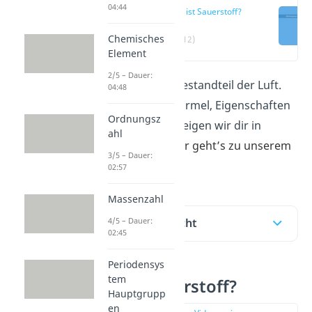
04:44
Was ist Sauerstoff?
Chemisches
(00:12)
Element
2/5 – Dauer:
Sauerstoff ist ein Bestandteil der Luft.
04:48
Seine chemische Formel, Eigenschaften
Ordnungsz
und Verwendung zeigen wir dir in
ahl
diesem Beitra
g. Hier geht’s zu unserem
3/5 – Dauer:
kurzen
Video
!
02:57
Massenzahl
4/5 – Dauer:
Inhaltsübersicht
02:45
Periodensys
tem
Was ist Sauerstoff?
Hauptgrupp
en