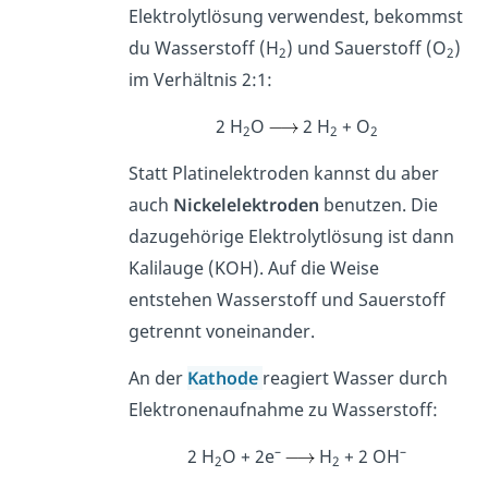
Elektrolytlösung verwendest, bekommst
du Wasserstoff (H
) und Sauerstoff (O
)
2
2
im Verhältnis 2:1:
2 H
O
2 H
+ O
2
2
2
Statt Platinelektroden kannst du aber
auch
Nickelelektroden
benutzen. Die
dazugehörige Elektrolytlösung ist dann
Kalilauge (KOH). Auf die Weise
entstehen Wasserstoff und Sauerstoff
getrennt voneinander.
An der
Kathode
reagiert Wasser durch
Elektronenaufnahme zu Wasserstoff:
–
–
2 H
O + 2e
H
+ 2 OH
2
2