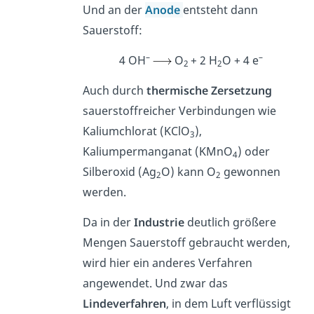
Und an der
Anode
entsteht dann
Sauerstoff:
–
–
4 OH
O
+ 2 H
O + 4 e
2
2
Auch durch
thermische Zersetzung
sauerstoffreicher Verbindungen wie
Kaliumchlorat (KClO
),
3
Kaliumpermanganat (KMnO
) oder
4
Silberoxid (Ag
O) kann O
gewonnen
2
2
werden.
Da in der
Industrie
deutlich größere
Mengen Sauerstoff gebraucht werden,
wird hier ein anderes Verfahren
angewendet. Und zwar das
Lindeverfahren
, in dem Luft verflüssigt