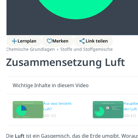
Lernplan
Merken
Link teilen
Chemische Grundlagen
Stoffe und Stoffgemische
Zusammensetzung Luft
Wichtige Inhalte in diesem Video
Aus was besteht
Hauptbe
Luft?
der Luft
(00:10)
(00:43)
Die
Luft
ist ein Gasgemisch, das die Erde umgibt. Woraus