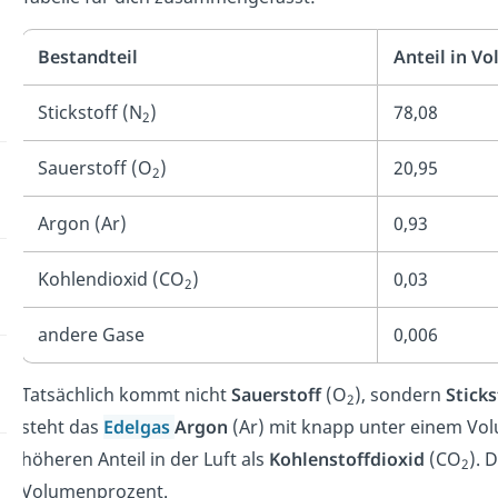
Bestandteil
Anteil in V
Stickstoff (N
)
78,08
2
Sauerstoff (O
)
20,95
2
Argon (Ar)
0,93
Kohlendioxid (CO
)
0,03
2
andere Gase
0,006
Tatsächlich kommt nicht
Sauerstoff
(O
), sondern
Sticks
2
steht das
Edelgas
Argon
(Ar) mit knapp unter einem Vol
höheren Anteil in der Luft als
Kohlenstoffdioxid
(CO
). 
2
Volumenprozent.