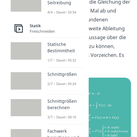
ist. Dazu leiten wir die Gleichung der
Seilreibung
Arbeit ein weiteres Mal ab und
4/4 – Dauer: 03:54
setzen unsere gefundenen
Statik
Ergebnisse in die zweite Ableitung
Freischneiden
ein. Um nun eine Aussage über die
Statische
Stabilität
machen zu können,
Bestimmtheit
betrachten wir das Vorzeichen. Es
1/7 – Dauer: 05:32
gilt:
Schnittgrößen
2/7 – Dauer: 05:24
Schnittgrößen
berechnen
3/7 – Dauer: 09:10
Fachwerk