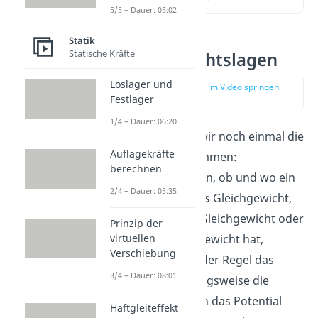
5/5 – Dauer: 05:02
Statik
Statische Kräfte
Gleichgewichtslagen
Loslager und
zur Stelle im Video springen
Festlager
(00:19)
1/4 – Dauer: 06:20
Als erstes fassen wir noch einmal die
Auflagekräfte
Grundlagen
zusammen:
berechnen
Um herauszufinden, ob und wo ein
2/4 – Dauer: 05:35
System ein
stabiles
Gleichgewicht,
ein
indifferentes
Gleichgewicht oder
Prinzip der
virtuellen
ein
labiles
Gleichgewicht hat,
Verschiebung
betrachten wir in der Regel das
3/4 – Dauer: 08:01
Potential beziehungsweise die
Arbeit, aus der sich das Potential
Haftgleiteffekt