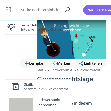
Suche
Neu: Karriere
Lernen lohnt sich!
Entdecke hier deine Chancen.
Lernplan
Merken
Link teilen
Statik
Schwerpunkt & Gleichgewicht
Gleichgewichtslage
berechnen
Statik
Schwerpunkt & Gleichgewicht
Schwerpunkt
Wichtige Inhalte in diesem
berechnen
Video