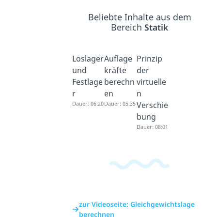
Beliebte Inhalte aus dem
Bereich
Statik
Loslager
Auflage
Prinzip
und
kräfte
der
Festlage
berechn
virtuelle
r
en
n
Dauer: 06:20
Dauer: 05:35
Verschie
bung
Dauer: 08:01
zur Videoseite: Gleichgewichtslage
berechnen