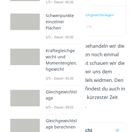
1/5 – Dauer: 05:26
Gleichgewichtslagen
Schwerpunkte
einzelner
(00:19)
Flächen
2/5 – Dauer: 05:00
In diesem Beitrag behandeln wir die
Kräftegleichge
Gleichgewichtslagen noch einmal
wicht und
vertiefender. Zuerst schauen wir die
Momentengleic
hgewicht
Theorie an, bevor wir uns dem
3/5 – Dauer: 05:20
Beispiel eines Pendels widmen. Den
kompletten Inhalt findest du auch in
Gleichgewichtsl
unserem
Video
, in kürzester Zeit
age
zusammengefasst.
4/5 – Dauer: 09:03
Gleichgewichtsl
age berechnen
Inhaltsübersicht