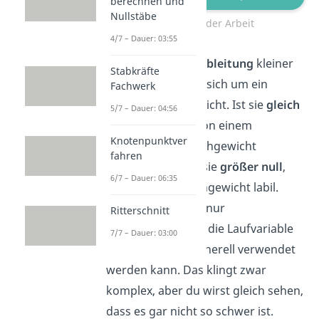
berechnen und
Nullstäbe
Ableitung der Arbeit
4/7 – Dauer: 03:55
Wenn die
zweite Ableitung
kleiner
Stabkräfte
null ist, handelt es sich um ein
Fachwerk
stabiles Gleichgewicht. Ist sie
gleich
5/7 – Dauer: 04:56
null, können wir von einem
Knotenpunktver
indifferenten Gleichgewicht
fahren
ausgehen und ist sie
größer
null
,
6/7 – Dauer: 06:35
dann ist das Gleichgewicht labil.
Wichtig ist, dass
nur
Ritterschnitt
stellvertretend für die Laufvariable
7/7 – Dauer: 03:00
steht und nicht generell verwendet
werden kann. Das klingt zwar
komplex, aber du wirst gleich sehen,
dass es gar nicht so schwer ist.