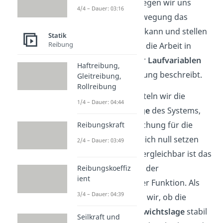
ergibt. Dazu überlegen wir uns
4/4 – Dauer: 03:16
vorher, welche Bewegung das
System vollführen kann und stellen
Statik
Reibung
eine Gleichung für die Arbeit in
Abhängigkeit einer
Laufvariablen
Haftreibung,
auf, die die Bewegung beschreibt.
Gleitreibung,
Rollreibung
Als nächstes ermitteln wir die
1/4 – Dauer: 04:44
Gleichgewichtslage
des Systems,
indem wir die Gleichung für die
Reibungskraft
Arbeit ableiten, gleich null setzen
2/4 – Dauer: 03:49
und dann lösen. Vergleichbar ist das
mit der Ermittlung der
Reibungskoeffiz
ient
Extrempunkte einer Funktion. Als
3/4 – Dauer: 04:39
letztes überprüfen wir, ob die
jeweilige
Gleichgewichtslage
stabil
Seilkraft und