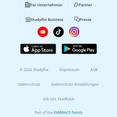
Für Unternehmen
Partner
Studyflix Business
Presse
© 2026 Studyflix
Impressum
AGB
Datenschutz
Datenschutz-Einstellungen
Gib uns Feedback
Part of the
EMBRACE family