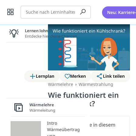
Suche
Neu: Karriere
Lernen lohnt sich!
Entdecke hier deine Chancen.
Lernplan
Merken
Link teilen
Wärmelehre
Wärmestrahlung
Wie funktioniert ein
Kühlschrank?
Wärmelehre
Wärmeleitung
Intro
Wichtige Inhalte in diesem
Wärmeübertrag
Video
ung