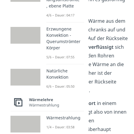
, ebene Platte
wird.
4/6 – Dauer: 04:17
Es nimmt also die Wärme aus dem
Erzwungene
Inneren des Kühlschranks auf und
Konvektion -
verdampft
dabei. Auf der Rückseite
Querumströmter
des Kühlschranks
verflüssigt
sich
Körper
das Kältemittel in den Rohren
5/6 – Dauer: 07:55
wieder und gibt die Wärme an die
Natürliche
Umgebung ab. Daher ist der
Konvektion
Kühlschrank auf der Rückseite
6/6 – Dauer: 05:50
auch immer warm.
Wärmelehre
Der
Wärmetransport
in einem
Wärmestrahlung
Kühlschrank erfolgt also von innen
Wärmestrahlung
nach außen. Um den
1/4 – Dauer: 03:58
Wärmetransport überhaupt