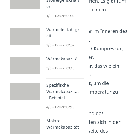
Stoffeigenschaft
und deren Funktionen. Es gibt fünf
en
zentrale Bauteile in einem
1/5 – Dauer: 01:06
Kühlschrank:
Wärmeleitfähigk
der
Verdampfer
im Inneren des
eit
Kühlschrankes,
2/5 – Dauer: 02:52
der
Verdichter
/
Kompressor
,
der
Verflüssiger
,
Wärmekapazität
ein
Kapillarrohr
, das wie ein
3/5 – Dauer: 03:13
Ventil wirkt und
ein
Thermostat
, um die
Spezifische
Wärmekapazität
gewünschte Temperatur zu
- Beispiel
regeln.
4/5 – Dauer: 02:19
Der Verflüssiger und das
Molare
Kapillarrohr befinden sich in der
Wärmekapazität
Regel an der Rückseite des