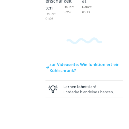
enschaf
keit
ät
ten
Dauer:
Dauer:
02:52
03:13
Dauer:
01:06
zur Videoseite: Wie funktioniert ein
Kühlschrank?
Lernen lohnt sich!
Entdecke hier deine Chancen.