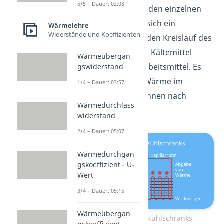
5/5 – Dauer: 02:08
Kühlschrankes. In den einzelnen
Bauteilen bewegt sich ein
Wärmelehre
Widerstände und Koeffizienten
Kältemittel durch den Kreislauf des
Kühlschranks. Das Kältemittel
Wärmeübergan
nennst du auch Arbeitsmittel. Es
gswiderstand
transportiert die Wärme im
1/4 – Dauer: 03:57
Kühlschrank von innen nach
Wärmedurchlass
außen.
widerstand
2/4 – Dauer: 05:07
Wärmedurchgan
gskoeffizient - U-
Wert
3/4 – Dauer: 05:15
Wärmeübergan
Aufbau eines Kühlschranks