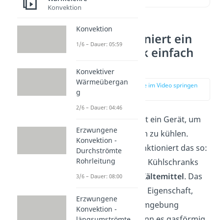
Konvektion
Konvektion
Wie funktioniert ein
1/6 – Dauer: 05:59
Kühlschrank einfach
erklärt
Konvektiver
Wärmeübergan
zur Stelle im Video springen
g
(00:14)
2/6 – Dauer: 04:46
Ein Kühlschrank ist ein Gerät, um
Erzwungene
dessen Innenraum zu kühlen.
Konvektion -
Einfach erklärt funktioniert das so:
Durchströmte
Rohrleitung
In den Rohren des Kühlschranks
befindet sich ein
Kältemittel
. Das
3/6 – Dauer: 08:00
Kältemittel hat die Eigenschaft,
Erzwungene
Wärme aus der Umgebung
Konvektion -
aufzunehmen, wenn es gasförmig
längsumströmte