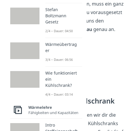
möglich zu machen, muss ein ganz
Stefan
bestimmter Aufbau vorausgesetzt
Boltzmann
sein. Schauen wir uns den
Gesetz
Kühlschrank-Aufbau
genau an.
2/4 – Dauer: 04:50
Wärmeübertrag
er
3/4 – Dauer: 06:56
Wie funktioniert
ein
Kühlschrank?
4/4 – Dauer: 03:14
Aufbau Kühlschrank
Wärmelehre
Fähigkeiten und Kapazitäten
Im Folgenden zeigen wir dir die
Hauptbauteile des Kühlschranks
Intro