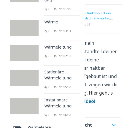
1/5 – Dauer: 01:10
Wie funktioniert ein
Kühlschrank einfach
Wärme
erklärt
(00:14)
2/5 – Dauer: 03:51
Ein
Kühlschrank
ist ein
Wärmeleitung
unersetzlicher Bestandteil deiner
3/5 – Dauer: 02:53
Küche, mit dem du deine
Lebensmittel länger haltbar
Stationäre
machst. Wie er aufgebaut ist und
Wärmeleitung
wie er
funktioniert
, zeigen wir dir
4/5 – Dauer: 05:58
in unserem Beitrag.
Hier geht’s
Instationäre
auch direkt zum
Video!
Wärmeleitung
5/5 – Dauer: 06:58
Inhaltsübersicht
Wärmelehre