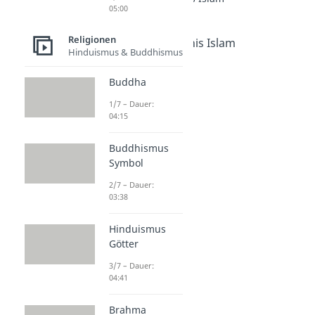
05:00
5 Säulen des Islam
Dauer: 04:18
Religionen
Glaubensbekenntnis Islam
Hinduismus & Buddhismus
Dauer: 02:02
Schahada
Buddha
Dauer: 02:27
Subhanallah
1/7 – Dauer:
Dauer: 01:36
04:15
Salam Aleikum
Dauer: 01:53
Buddhismus
Symbol
2/7 – Dauer:
03:38
Hinduismus
Götter
3/7 – Dauer:
04:41
Brahma