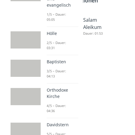
Religionen
evangelisch
1/5 – Dauer:
Schahad
Subhanal
Salam
05:05
a
lah
Aleikum
Hölle
Dauer: 02:27
Dauer: 01:36
Dauer: 01:53
2/5 – Dauer:
03:31
Baptisten
3/5 – Dauer:
04:13
Orthodoxe
Kirche
4/5 – Dauer:
04:36
Davidstern
5/5 – Dauer: