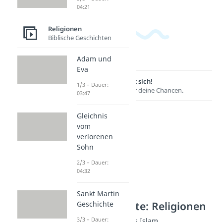
04:21
Religionen
Biblische Geschichten
Adam und
Eva
Lernen lohnt sich!
1/3 – Dauer:
Entdecke hier deine Chancen.
03:47
Gleichnis
vom
verlorenen
Sohn
2/3 – Dauer:
04:32
Sankt Martin
Weitere Inhalte: Religionen
Geschichte
3/3 – Dauer:
Wichtige Begriffe des Islam