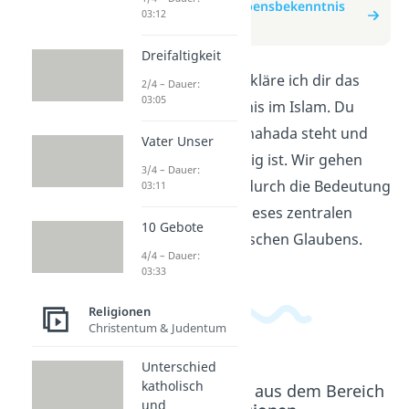
zum Beitrag: Glaubensbekenntnis
03:12
Islam
Dreifaltigkeit
In diesem Video erkläre ich dir das
2/4 – Dauer:
03:05
Glaubensbekenntnis im Islam. Du
erfährst, was im Shahada steht und
Vater Unser
warum es so wichtig ist. Wir gehen
3/4 – Dauer:
Schritt für Schritt durch die Bedeutung
03:11
und die Aussage dieses zentralen
10 Gebote
Aspekts des islamischen Glaubens.
4/4 – Dauer:
03:33
Religionen
Christentum & Judentum
Unterschied
katholisch
Beliebte Inhalte aus dem Bereich
und