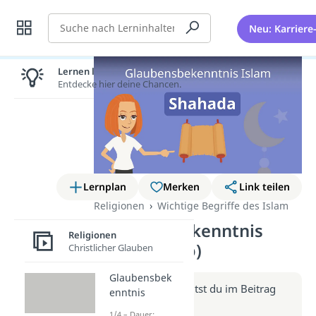
Suche
Neu: Karriere
Lernen lohnt sich!
Entdecke hier deine Chancen.
Lernplan
Merken
Link teilen
Religionen
Wichtige Begriffe des Islam
Glaubensbekenntnis
Religionen
Islam (Video)
Christlicher Glauben
Glaubensbek
Weitere Infos erhältst du im Beitrag
enntnis
zum Video
1/4 – Dauer: