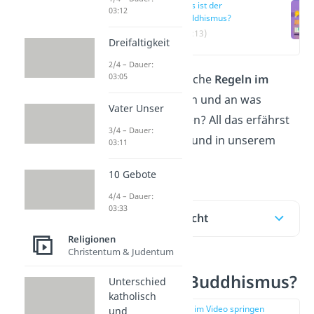
Was ist der
03:12
Buddhismus?
(00:13)
Dreifaltigkeit
2/4 – Dauer:
03:05
Du fragst dich, welche
Regeln im
Buddhismus
gelten und an was
Vater Unser
Buddhisten glauben? All das erfährst
3/4 – Dauer:
du hier im Beitrag und in unserem
03:11
Video
!
10 Gebote
4/4 – Dauer:
03:33
Inhaltsübersicht
Religionen
Christentum & Judentum
Was ist der Buddhismus?
Unterschied
katholisch
zur Stelle im Video springen
und