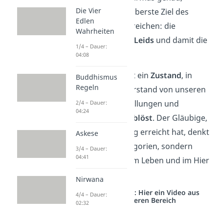
Die Vier
schafft er es, das oberste Ziel des
Edlen
Buddhismus zu erreichen: die
Wahrheiten
Überwindung des Leids
und damit die
1/4 – Dauer:
Erleuchtung
.
04:08
Die Erleuchtung ist ein
Zustand
, in
Buddhismus
Regeln
dem sich unser Verstand von unseren
begrenzten Vorstellungen und
2/4 – Dauer:
04:24
unserem Wissen
ablöst
. Der Gläubige,
der die Erleuchtung erreicht hat, denkt
Askese
nicht mehr in Kategorien, sondern
3/4 – Dauer:
04:41
verweilt
bewusst
im Leben und im Hier
und Jetzt.
Nirwana
Studyflix vernetzt: Hier ein Video aus
4/4 – Dauer:
einem anderen Bereich
02:32