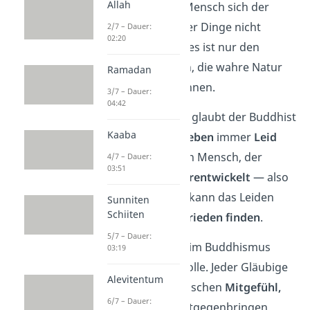
Allah
deshalb, weil der Mensch sich der
wahren Natur
vieler Dinge nicht
2/7 – Dauer:
02:20
bewusst ist. Denn es ist nur den
wenigsten möglich, die wahre Natur
Ramadan
der Dinge zu erkennen.
3/7 – Dauer:
04:42
Aus diesem Grund glaubt der Buddhist
Kaaba
auch, dass
jedes Leben
immer
Leid
verursacht.
Nur ein Mensch, der
4/7 – Dauer:
03:51
seinen Geist
weiterentwickelt
— also
erleuchtet wird — kann das Leiden
Sunniten
Schiiten
überwinden und
Frieden finden
.
5/7 – Dauer:
Der
Frieden
spielt im Buddhismus
03:19
auch eine große Rolle. Jeder Gläubige
Alevitentum
soll seinen Mitmenschen
Mitgefühl,
6/7 – Dauer:
Liebe
und
Hilfe
entgegenbringen.