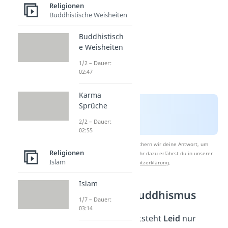
Religionen
Buddhistische Weisheiten
Buddhistisch
e Weisheiten
1/2 – Dauer:
02:47
Karma
Sprüche
2/2 – Dauer:
02:55
Nach Beantwortung speichern wir deine Antwort, um
Religionen
Studyflix zu verbessern. Mehr dazu erfährst du in unserer
Islam
Datenschutzerklärung
.
Islam
Glauben im Buddhismus
1/7 – Dauer:
03:14
Für Buddhisten entsteht
Leid
nur