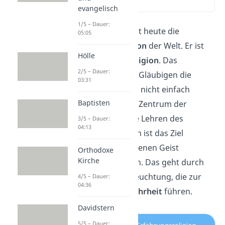
(00:13)
evangelisch
1/5 – Dauer:
Der Buddhismus ist heute die
05:05
viertgrößte Religion
der Welt. Er ist
Hölle
eine
Erfahrungsreligion
. Das
2/5 – Dauer:
bedeutet, dass die Gläubigen die
03:31
Lehren prüfen und nicht einfach
Baptisten
glauben sollen. Im Zentrum der
Religion stehen die Lehren des
3/5 – Dauer:
04:13
Buddhas
. In diesen ist das Ziel
formuliert, den eigenen Geist
Orthodoxe
Kirche
weiterzuentwickeln. Das geht durch
Mediation und Erleuchtung, die zur
4/5 – Dauer:
04:36
Erkenntnis der Wahrheit
führen.
Davidstern
5/5 – Dauer: