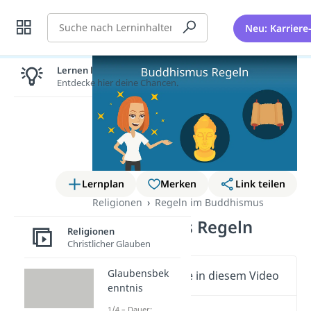
Suche
Neu: Karriere
Lernen lohnt sich!
Entdecke hier deine Chancen.
Lernplan
Merken
Link teilen
Religionen
Regeln im Buddhismus
Buddhismus Regeln
Religionen
Christlicher Glauben
Glaubensbek
Wichtige Inhalte in diesem Video
enntnis
1/4 – Dauer: