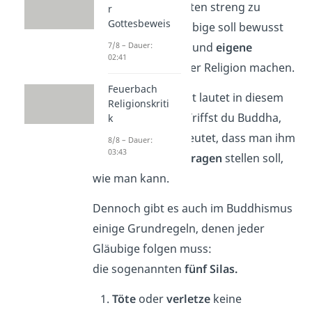
Glaubensvorschriften streng zu
r
Gottesbeweis
befolgen. Der Gläubige soll bewusst
alles hinterfragen
und
eigene
7/8 – Dauer:
02:41
Erfahrungen
mit der Religion machen.
Feuerbach
Ein berühmtes Zitat lautet in diesem
Religionskriti
Zusammenhang „Triffst du Buddha,
k
töte ihn“. Das bedeutet, dass man ihm
8/8 – Dauer:
03:43
so viele
kritische Fragen
stellen soll,
wie man kann.
Dennoch gibt es auch im Buddhismus
einige Grundregeln, denen jeder
Gläubige folgen muss:
die sogenannten
fünf Silas.
Töte
oder
verletze
keine