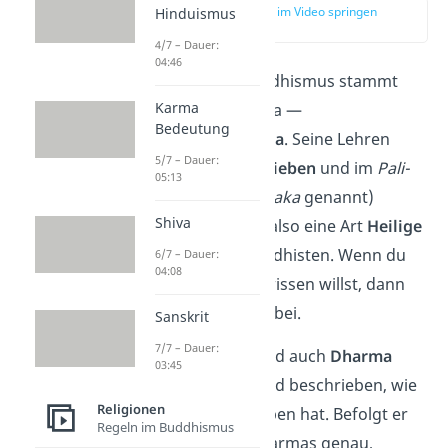
zur Stelle im Video springen
Hinduismus
(00:52)
4/7 – Dauer:
04:46
Die Lehre des Buddhismus stammt
Karma
vom ersten Buddha —
Bedeutung
Siddharta Gautama
. Seine Lehren
5/7 – Dauer:
wurden
aufgeschrieben
und im
Pali-
05:13
Kanon
(auch
Tripitaka
genannt)
Shiva
gesammelt. Es ist also eine Art
Heilige
Schrift
für die Buddhisten. Wenn du
6/7 – Dauer:
04:08
mehr zu Buddha wissen willst, dann
schau mal
hier
vorbei.
Sanskrit
7/7 – Dauer:
Buddhas Lehre wird auch
Dharma
03:45
genannt. Darin wird beschrieben, wie
Religionen
ein Buddhist zu leben hat. Befolgt er
Regeln im Buddhismus
die Regeln des Dharmas genau,