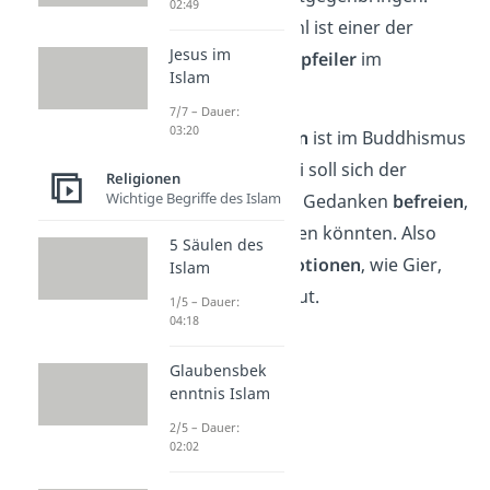
02:49
Denn das Mitgefühl ist einer der
Jesus im
zentralsten Grundpfeiler
im
Islam
Buddhismus.
7/7 – Dauer:
03:20
Auch die
Mediation
ist im Buddhismus
sehr wichtig. Dabei soll sich der
Religionen
Wichtige Begriffe des Islam
Buddhist von allen Gedanken
befreien
,
die ihm Leid zufügen könnten. Also
5 Säulen des
alle
negativen Emotionen
, wie Gier,
Islam
Hass, Neid oder Wut.
1/5 – Dauer:
04:18
Glaubensbek
enntnis Islam
2/5 – Dauer:
02:02