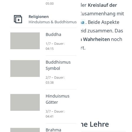
05:00
Buddhismus sind der
Kreislauf der
Wiedergeburt
im Zusammenhang mit
Religionen
dem eigenen
Karma
. Beide Aspekte
Hinduismus & Buddhismus
hängen mit dem Leid zusammen. Das
Buddha
wird in den
4 Edlen Wahrheiten
noch
1/7 – Dauer:
genauer ausgeführt.
04:15
Buddhismus
Symbol
2/7 – Dauer:
03:38
Hinduismus
Götter
3/7 – Dauer:
04:41
Buddhistische Lehre
Brahma