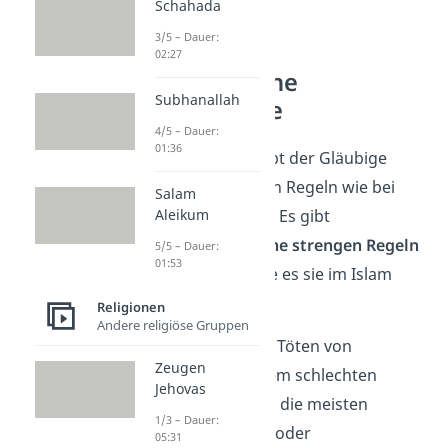
Schahada
3/5 – Dauer:
02:27
Buddhistische
Subhanallah
Lebensweise
4/5 – Dauer:
01:36
Im Buddhismus lebt der Gläubige
nicht nach so vielen Regeln wie bei
Salam
andere Religionen. Es gibt
Aleikum
beispielsweise
keine
strengen Regeln
5/5 – Dauer:
01:53
zur Ernährung, wie es sie im Islam
gibt.
Religionen
Andere religiöse Gruppen
Dadurch, dass das Töten von
Zeugen
Lebewesen zu einem schlechten
Jehovas
Karma führt, leben die meisten
1/3 – Dauer:
Buddhisten
vegan
oder
05:31