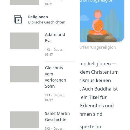
04:21
Religionen
Biblische Geschichten
Adam und
Eva
Buddhismus als Erfahrungsreligion
1/3 – Dauer:
03:47
Anders als in anderen Religionen —
Gleichnis
wie beispielsweise dem Christentum
vom
— gibt es im Buddhismus
keinen
verlorenen
Sohn
allmächtigen Gott
. Auch Buddha ist
2/3 – Dauer:
kein Gott, sondern ein
Titel
für
04:32
Menschen, die zur Erkenntnis und
Sankt Martin
Erleuchtung gekommen sind.
Geschichte
Weitere wichtige Aspekte im
3/3 – Dauer: