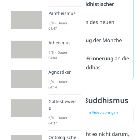
höchster
buddhistischer
Feiertag
Pantheismus
Losar
:
Beginn
des neuen
3/8 – Dauer:
01:47
Jahres
Vassa
:
Rückzug
der Mönche
Atheismus
ins Kloster
4/8 – Dauer:
Magha Puja
:
Erinnerung
an die
04:04
Predigten Buddhas
Agnostiker
5/8 – Dauer:
04:14
Regeln des Buddhismus
Gottesbeweis
e
zur Stelle im Video springen
(01:20)
6/8 – Dauer:
04:37
Im Buddhismus geht es nicht darum,
Ontologische