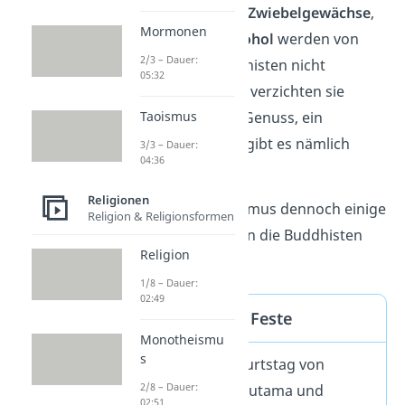
vegetarisch
. Auch
Zwiebelgewächse
,
Mormonen
Gelatine
oder
Alkohol
werden von
2/3 – Dauer:
den meisten Buddhisten nicht
05:32
konsumiert. Dabei verzichten sie
freiwillig
auf den Genuss, ein
Taoismus
generelles Verbot gibt es nämlich
3/3 – Dauer:
04:36
nicht.
Religionen
Es gibt im Buddhismus dennoch einige
Religion & Religionsformen
Regeln
, nach denen die Buddhisten
Religion
leben sollten.
1/8 – Dauer:
02:49
Buddhistische Feste
Monotheismu
s
Vesakh
: Geburtstag von
2/8 – Dauer:
Siddartha Gautama und
02:51