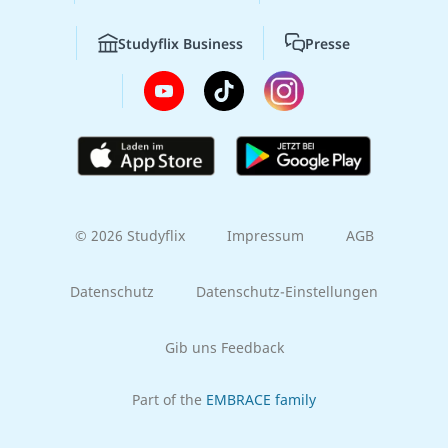
Studyflix Business
Presse
© 2026 Studyflix
Impressum
AGB
Datenschutz
Datenschutz-Einstellungen
Gib uns Feedback
Part of the
EMBRACE family