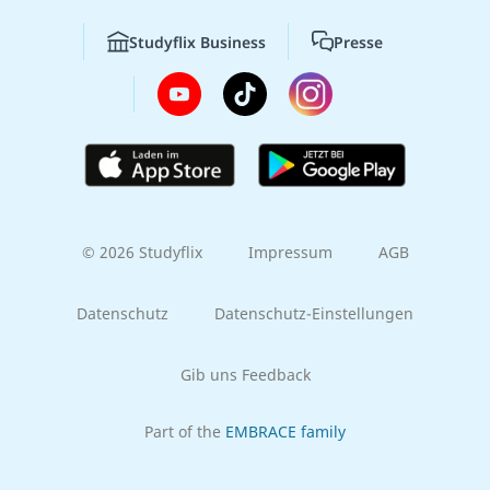
Studyflix Business
Presse
© 2026 Studyflix
Impressum
AGB
Datenschutz
Datenschutz-Einstellungen
Gib uns Feedback
Part of the
EMBRACE family