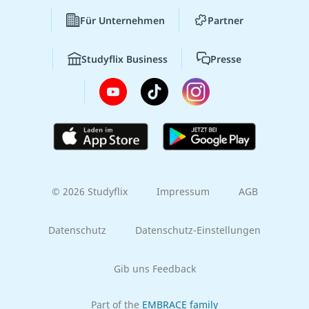
Für Unternehmen
Partner
Studyflix Business
Presse
© 2026 Studyflix
Impressum
AGB
Datenschutz
Datenschutz-Einstellungen
Gib uns Feedback
Part of the
EMBRACE family