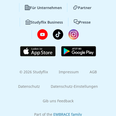
Für Unternehmen
Partner
Studyflix Business
Presse
© 2026 Studyflix
Impressum
AGB
Datenschutz
Datenschutz-Einstellungen
Gib uns Feedback
Part of the
EMBRACE family