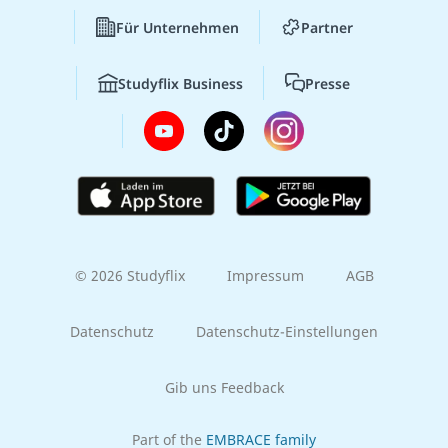
Für Unternehmen
Partner
Studyflix Business
Presse
© 2026 Studyflix
Impressum
AGB
Datenschutz
Datenschutz-Einstellungen
Gib uns Feedback
Part of the
EMBRACE family