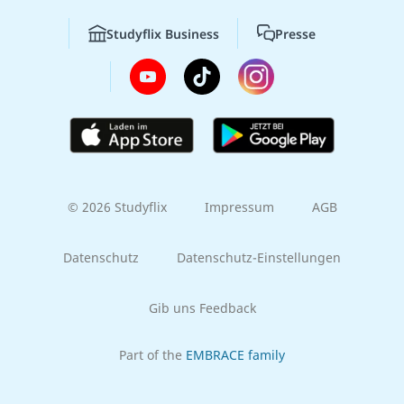
Studyflix Business
Presse
© 2026 Studyflix
Impressum
AGB
Datenschutz
Datenschutz-Einstellungen
Gib uns Feedback
Part of the
EMBRACE family