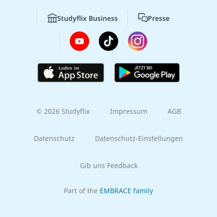
Studyflix Business
Presse
© 2026 Studyflix
Impressum
AGB
Datenschutz
Datenschutz-Einstellungen
Gib uns Feedback
Part of the
EMBRACE family