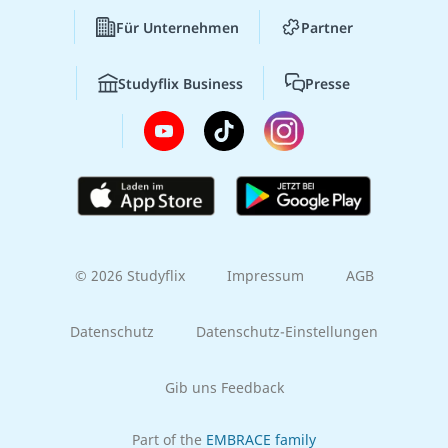
Für Unternehmen
Partner
Studyflix Business
Presse
© 2026 Studyflix
Impressum
AGB
Datenschutz
Datenschutz-Einstellungen
Gib uns Feedback
Part of the
EMBRACE family