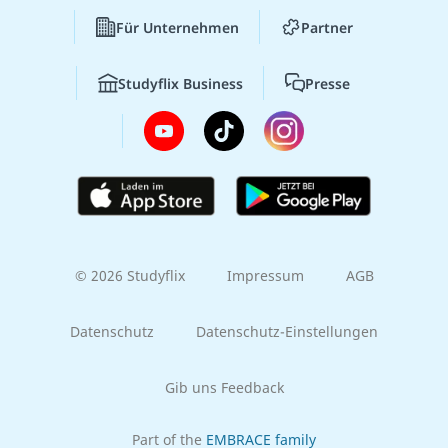
Für Unternehmen
Partner
Studyflix Business
Presse
© 2026 Studyflix
Impressum
AGB
Datenschutz
Datenschutz-Einstellungen
Gib uns Feedback
Part of the
EMBRACE family