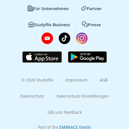
Für Unternehmen
Partner
Studyflix Business
Presse
© 2026 Studyflix
Impressum
AGB
Datenschutz
Datenschutz-Einstellungen
Gib uns Feedback
Part of the
EMBRACE family