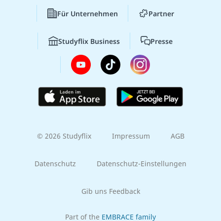
Für Unternehmen
Partner
Studyflix Business
Presse
© 2026 Studyflix
Impressum
AGB
Datenschutz
Datenschutz-Einstellungen
Gib uns Feedback
Part of the
EMBRACE family