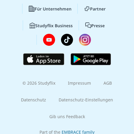
Für Unternehmen
Partner
Studyflix Business
Presse
© 2026 Studyflix
Impressum
AGB
Datenschutz
Datenschutz-Einstellungen
Gib uns Feedback
Part of the
EMBRACE family