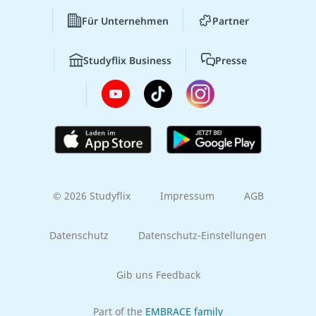
Für Unternehmen
Partner
Studyflix Business
Presse
© 2026 Studyflix
Impressum
AGB
Datenschutz
Datenschutz-Einstellungen
Gib uns Feedback
Part of the
EMBRACE family