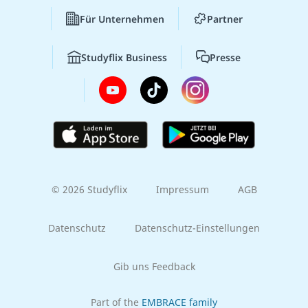
Für Unternehmen
Partner
Studyflix Business
Presse
© 2026 Studyflix
Impressum
AGB
Datenschutz
Datenschutz-Einstellungen
Gib uns Feedback
Part of the
EMBRACE family