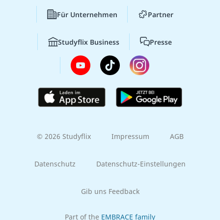
Für Unternehmen
Partner
Studyflix Business
Presse
© 2026 Studyflix
Impressum
AGB
Datenschutz
Datenschutz-Einstellungen
Gib uns Feedback
Part of the
EMBRACE family