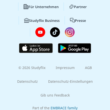
Für Unternehmen
Partner
Studyflix Business
Presse
© 2026 Studyflix
Impressum
AGB
Datenschutz
Datenschutz-Einstellungen
Gib uns Feedback
Part of the
EMBRACE family