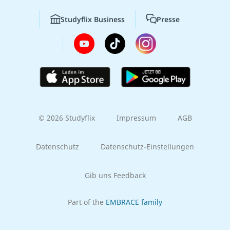
Studyflix Business
Presse
© 2026 Studyflix
Impressum
AGB
Datenschutz
Datenschutz-Einstellungen
Gib uns Feedback
Part of the
EMBRACE family