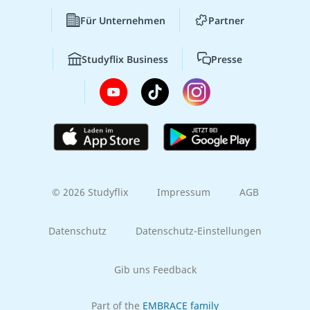
Für Unternehmen
Partner
Studyflix Business
Presse
© 2026 Studyflix
Impressum
AGB
Datenschutz
Datenschutz-Einstellungen
Gib uns Feedback
Part of the
EMBRACE family