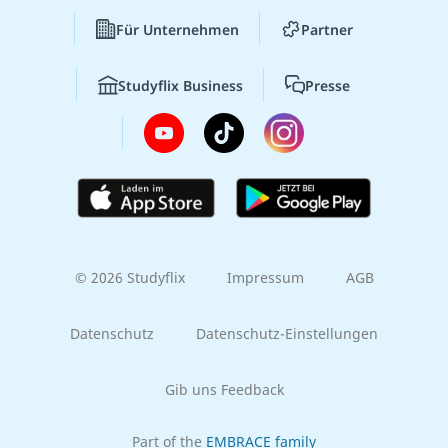
Für Unternehmen
Partner
Studyflix Business
Presse
© 2026 Studyflix
Impressum
AGB
Datenschutz
Datenschutz-Einstellungen
Gib uns Feedback
Part of the
EMBRACE family