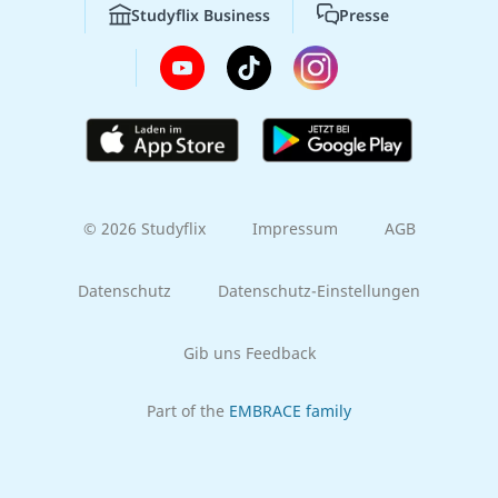
Studyflix Business
Presse
© 2026 Studyflix
Impressum
AGB
Datenschutz
Datenschutz-Einstellungen
Gib uns Feedback
Part of the
EMBRACE family