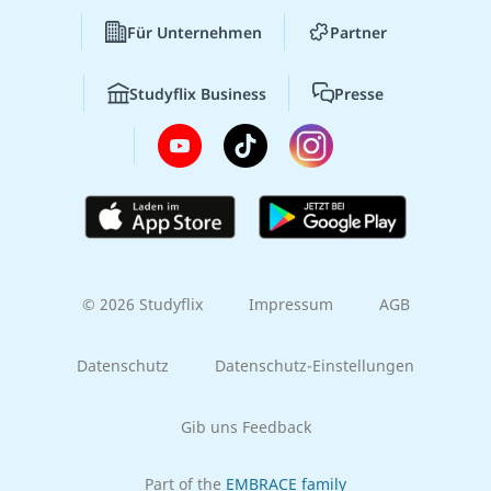
Für Unternehmen
Partner
Studyflix Business
Presse
© 2026 Studyflix
Impressum
AGB
Datenschutz
Datenschutz-Einstellungen
Gib uns Feedback
Part of the
EMBRACE family