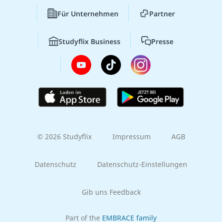
Für Unternehmen
Partner
Studyflix Business
Presse
© 2026 Studyflix
Impressum
AGB
Datenschutz
Datenschutz-Einstellungen
Gib uns Feedback
Part of the
EMBRACE family