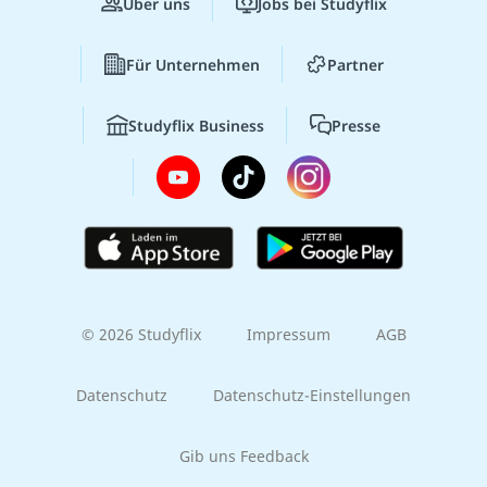
Über uns
Jobs bei Studyflix
Für Unternehmen
Partner
Studyflix Business
Presse
© 2026 Studyflix
Impressum
AGB
Datenschutz
Datenschutz-Einstellungen
Gib uns Feedback