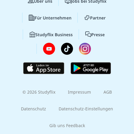
Über uns
Jobs bei Studyflix
Für Unternehmen
Partner
Studyflix Business
Presse
© 2026 Studyflix
Impressum
AGB
Datenschutz
Datenschutz-Einstellungen
Gib uns Feedback