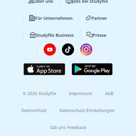
Über uns
Jobs bei Studyflix
Für Unternehmen
Partner
Studyflix Business
Presse
© 2026 Studyflix
Impressum
AGB
Datenschutz
Datenschutz-Einstellungen
Gib uns Feedback