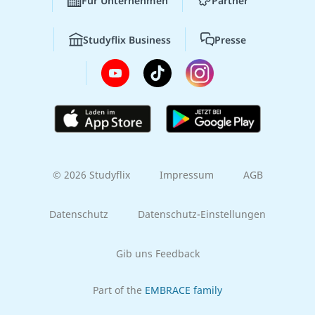
Für Unternehmen
Partner
Studyflix Business
Presse
© 2026 Studyflix
Impressum
AGB
Datenschutz
Datenschutz-Einstellungen
Gib uns Feedback
Part of the
EMBRACE family