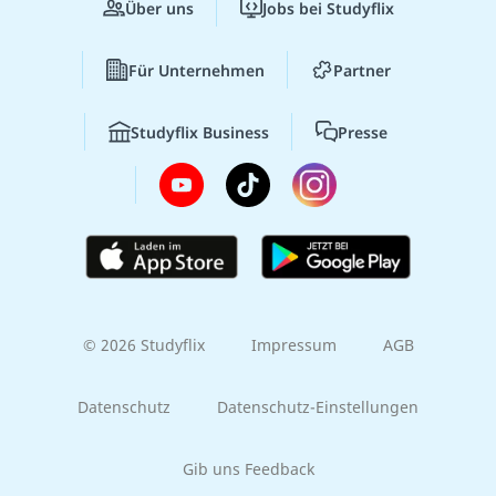
Über uns
Jobs bei Studyflix
Für Unternehmen
Partner
Studyflix Business
Presse
© 2026 Studyflix
Impressum
AGB
Datenschutz
Datenschutz-Einstellungen
Gib uns Feedback