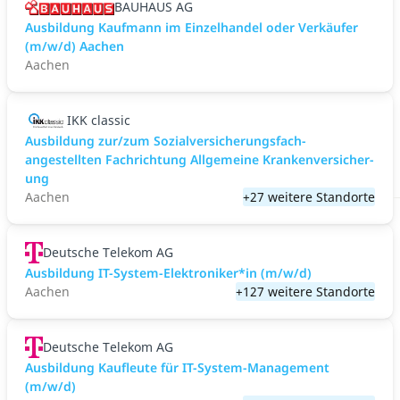
BAUHAUS AG
Ausbildung Kaufmann im Einzelhandel oder Verkäufer
(m/w/d) Aachen
Aachen
IKK classic
Aus­bild­ung zur/zum Sozial­versicher­ungs­fach­
angestellten­ Fach­richtung All­gemeine Kranken­versicher­
ung
Aachen
+27 weitere Standorte
Deutsche Telekom AG
Ausbildung IT-System-Elektroniker*in (m/w/d)
Aachen
+127 weitere Standorte
Deutsche Telekom AG
Ausbildung Kaufleute für IT-System-Management
(m/w/d)