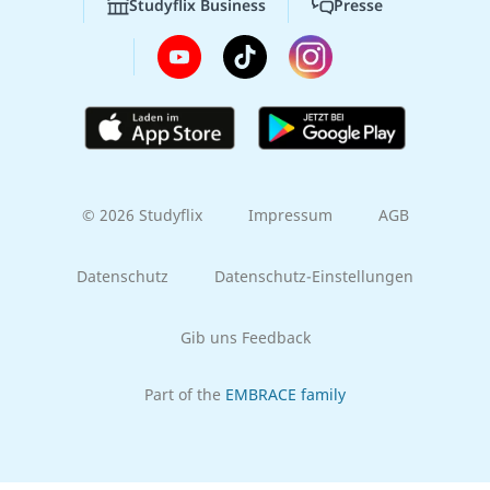
Studyflix Business
Presse
© 2026 Studyflix
Impressum
AGB
Datenschutz
Datenschutz-Einstellungen
Gib uns Feedback
Part of the
EMBRACE family