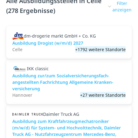
Alle Ausbildungsstellen in Celle
Filter
(278 Ergebnisse)
anzeigen
dm-drogerie markt GmbH + Co. KG
Ausbildung Drogist (w/m/d) 2027
Celle
+1792 weitere Standorte
IKK classic
Aus­bild­ung zur/zum Sozial­versicher­ungs­fach­
angestellten­ Fach­richtung All­gemeine Kranken­
versicher­ung
Hannover
+27 weitere Standorte
Daimler Truck AG
Ausbildung zum Kraftfahrzeugmechatroniker
(m/w/d) für System- und Hochvolttechnik, Daimler
Truck AG - Nutzfahrzeugzentrum Mercedes-Benz,