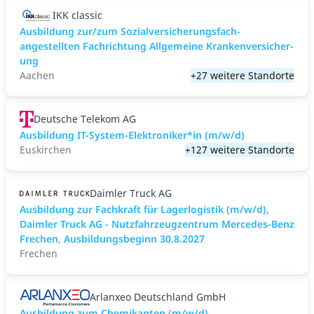
IKK classic
Aus­bild­ung zur/zum Sozial­versicher­ungs­fach­
angestellten­ Fach­richtung All­gemeine Kranken­versicher­
ung
Aachen
+27 weitere Standorte
Deutsche Telekom AG
Ausbildung IT-System-Elektroniker*in (m/w/d)
Euskirchen
+127 weitere Standorte
Daimler Truck AG
Ausbildung zur Fachkraft für Lagerlogistik (m/w/d),
Daimler Truck AG - Nutzfahrzeugzentrum Mercedes-Benz
Frechen, Ausbildungsbeginn 30.8.2027
Frechen
Arlanxeo Deutschland GmbH
Ausbildung zum Chemikanten (m/w/d)