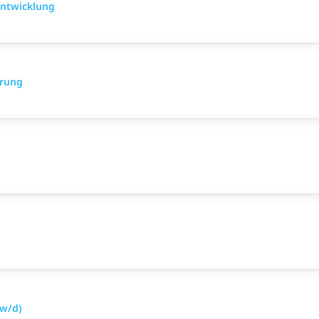
Entwicklung
erung
w/d)